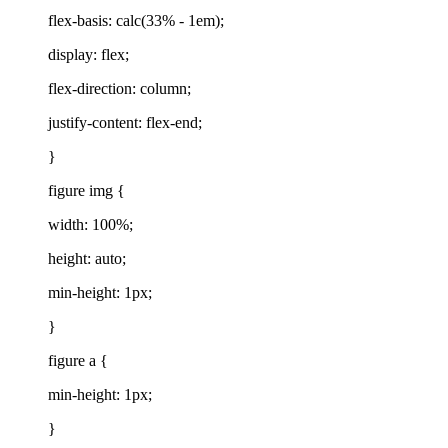
flex-basis: calc(33% - 1em);
display: flex;
flex-direction: column;
justify-content: flex-end;
}
figure img {
width: 100%;
height: auto;
min-height: 1px;
}
figure a {
min-height: 1px;
}