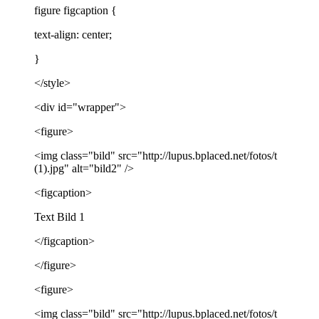
figure figcaption {
text-align: center;
}
</style>
<div id="wrapper">
<figure>
<img class="bild" src="http://lupus.bplaced.net/fotos/t
(1).jpg" alt="bild2" />
<figcaption>
Text Bild 1
</figcaption>
</figure>
<figure>
<img class="bild" src="http://lupus.bplaced.net/fotos/t