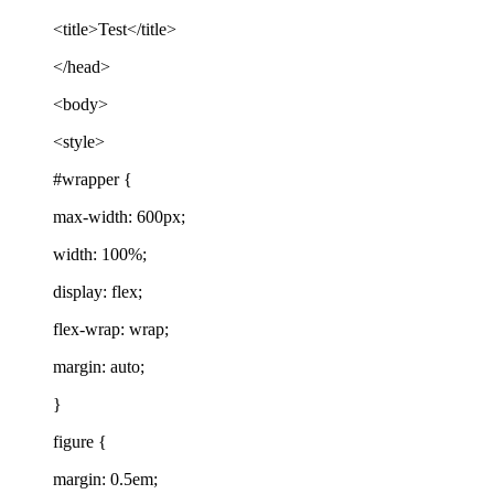
<title>Test</title>
</head>
<body>
<style>
#wrapper {
max-width: 600px;
width: 100%;
display: flex;
flex-wrap: wrap;
margin: auto;
}
figure {
margin: 0.5em;