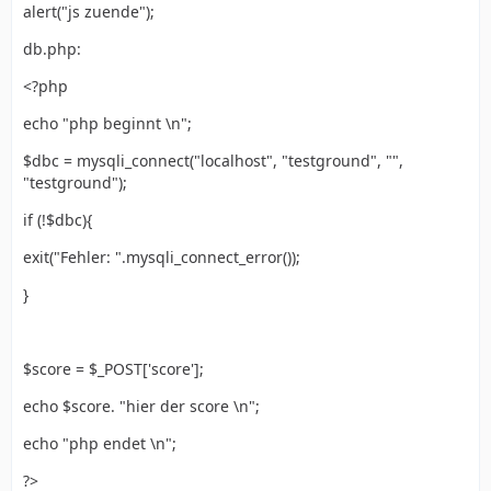
alert("js zuende");
db.php:
<?php
echo "php beginnt \n";
$dbc = mysqli_connect("localhost", "testground", "",
"testground");
if (!$dbc){
exit("Fehler: ".mysqli_connect_error());
}
$score = $_POST['score'];
echo $score. "hier der score \n";
echo "php endet \n";
?>