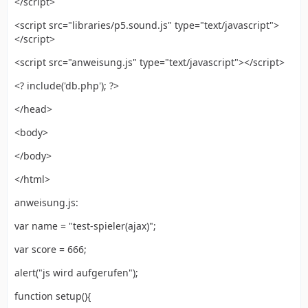
</script>
<script src="libraries/p5.sound.js" type="text/javascript">
</script>
<script src="anweisung.js" type="text/javascript"></script>
<? include('db.php'); ?>
</head>
<body>
</body>
</html>
anweisung.js:
var name = "test-spieler(ajax)";
var score = 666;
alert("js wird aufgerufen");
function setup(){