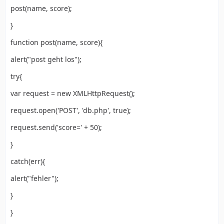
post(name, score);
}
function post(name, score){
alert("post geht los");
try{
var request = new XMLHttpRequest();
request.open('POST', 'db.php', true);
request.send('score=' + 50);
}
catch(err){
alert("fehler");
}
}