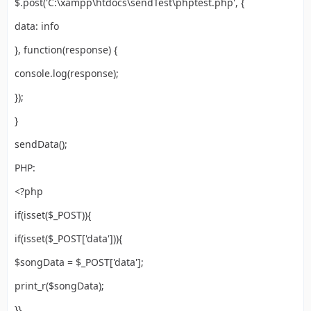
$.post('C:\xampp\htdocs\sendTest\phptest.php', {
data: info
}, function(response) {
console.log(response);
});
}
sendData();
PHP:
<?php
if(isset($_POST)){
if(isset($_POST['data'])){
$songData = $_POST['data'];
print_r($songData);
}}