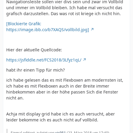
Navigationsleiste sollen vier divs sein und zwar im Vollbild
und immer im Vollbild bleiben. Ich habe mal versucht das
grafisch darzustellen. Das was rot ist kriege ich nicht hin.
[Blockierte Grafik:
https://image.ibb.co/b7XAQS/vollbild.jpg]
Hier der aktuelle Quellcode:
https://jsfiddle.net/FCS2018/3Lfyz1qL/
habt ihr einen Tipp für mich?
ich habe gelesen das es mit Flexboxen am modernsten ist,
ich habe es mit Flexboxen auch in der Breite immer
hinbekommen aber in der höhe passen Sich die Fenster
nicht an.
Achja mit display grid habe ich es auch versucht, aber
leider bekomme ich es auch nicht auf vollbild.
Einmal editiert, zuletzt von
vic951
(
23. März 2018 um 17:40
)