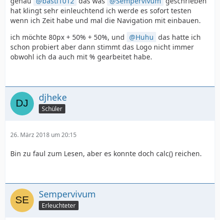
genau
basti1012
das was
Sempervivum
geschrieben
hat klingt sehr einleuchtend ich werde es sofort testen
wenn ich Zeit habe und mal die Navigation mit einbauen.
ich möchte 80px + 50% + 50%, und
Huhu
das hatte ich
schon probiert aber dann stimmt das Logo nicht immer
obwohl ich da auch mit % gearbeitet habe.
djheke
Schüler
26. März 2018 um 20:15
</html>
Bin zu faul zum Lesen, aber es konnte doch calc() reichen.
Sempervivum
Erleuchteter