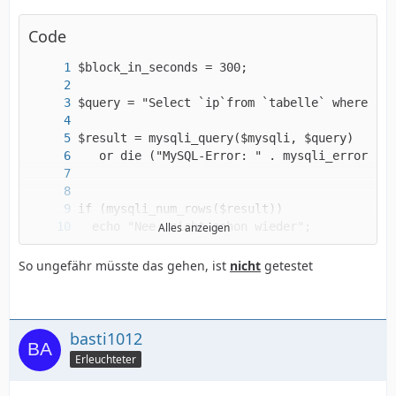
Code
Alles anzeigen
  echo "Na gut";
So ungefähr müsste das gehen, ist
nicht
getestet
basti1012
Erleuchteter