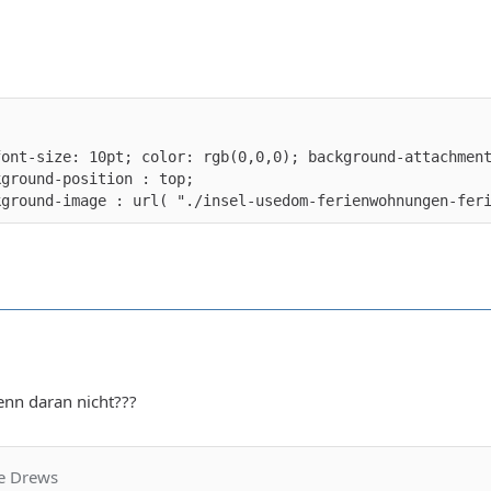
ckground-image : url( "./insel-usedom-ferienwohnungen-fer
enn daran nicht???
ne Drews