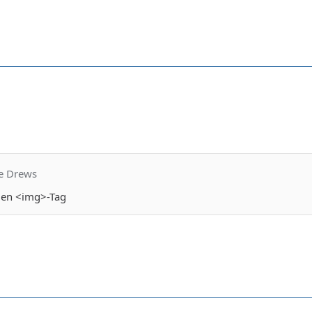
ne Drews
den <img>-Tag