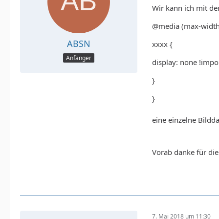
Wir kann ich mit d
@media (max-width
ABSN
xxxx {
Anfänger
display: none !impo
}
}
eine einzelne Bildd
Vorab danke für di
7. Mai 2018 um 11:30