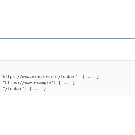
*="/foobar"] { ... }