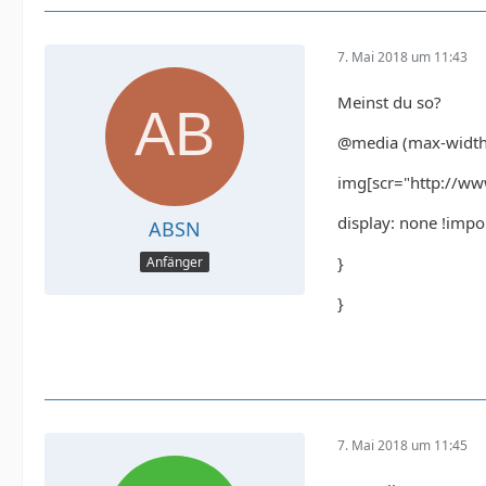
7. Mai 2018 um 11:43
Meinst du so?
@media (max-width
img[scr="http://www
display: none !impo
ABSN
}
Anfänger
}
7. Mai 2018 um 11:45