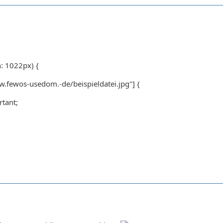
: 1022px) {
.fewos-usedom.-de/beispieldatei.jpg"] {
rtant;