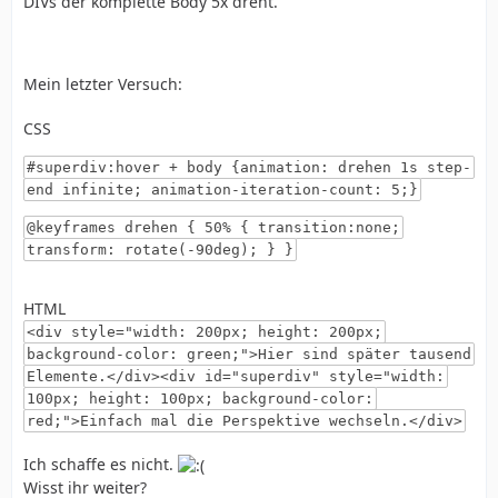
DIVs der komplette Body 5x dreht.
Mein letzter Versuch:
CSS
#superdiv:hover + body {animation: drehen 1s step-
end infinite; animation-iteration-count: 5;}
@keyframes drehen { 50% { transition:none;
transform: rotate(-90deg); } }
HTML
<div style="width: 200px; height: 200px;
background-color: green;">Hier sind später tausend
Elemente.</div><div id="superdiv" style="width:
100px; height: 100px; background-color:
red;">Einfach mal die Perspektive wechseln.</div>
Ich schaffe es nicht.
Wisst ihr weiter?