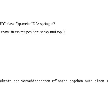
neID" class="rp-meineID"> springen?
nav> in css mit position: sticky und top 0.