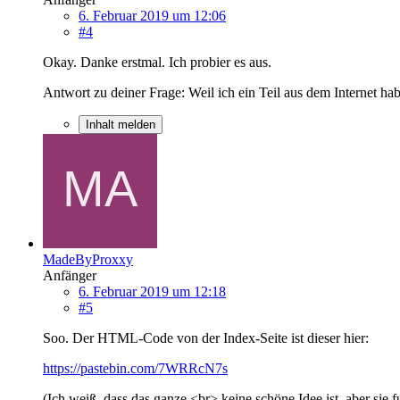
6. Februar 2019 um 12:06
#4
Okay. Danke erstmal. Ich probier es aus.
Antwort zu deiner Frage: Weil ich ein Teil aus dem Internet h
Inhalt melden
MadeByProxxy
Anfänger
6. Februar 2019 um 12:18
#5
Soo. Der HTML-Code von der Index-Seite ist dieser hier:
https://pastebin.com/7WRRcN7s
(Ich weiß, dass das ganze <br> keine schöne Idee ist, aber sie 