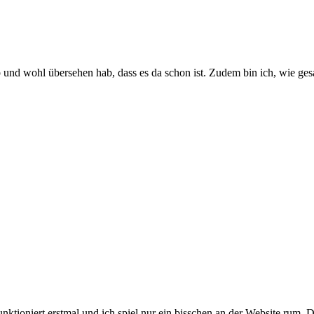
ab und wohl übersehen hab, dass es da schon ist. Zudem bin ich, wie 
funktioniert erstmal und ich spiel nur ein bisschen an der Website rum. 