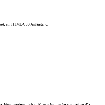
gesagt, ein HTML/CSS Anfänger c:
Das bitte ignorieren, ich weiß, man kann es besser machen :D)