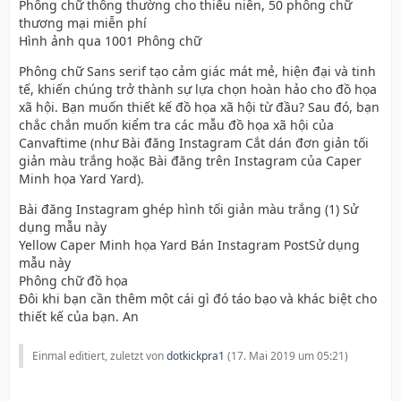
Phông chữ thông thường cho thiếu niên, 50 phông chữ
thương mại miễn phí
Hình ảnh qua 1001 Phông chữ
Phông chữ Sans serif tạo cảm giác mát mẻ, hiện đại và tinh
tế, khiến chúng trở thành sự lựa chọn hoàn hảo cho đồ họa
xã hội. Bạn muốn thiết kế đồ họa xã hội từ đầu? Sau đó, bạn
chắc chắn muốn kiểm tra các mẫu đồ họa xã hội của
Canvaftime (như Bài đăng Instagram Cắt dán đơn giản tối
giản màu trắng hoặc Bài đăng trên Instagram của Caper
Minh họa Yard Yard).
Bài đăng Instagram ghép hình tối giản màu trắng (1) Sử
dụng mẫu này
Yellow Caper Minh họa Yard Bán Instagram PostSử dụng
mẫu này
Phông chữ đồ họa
Đôi khi bạn cần thêm một cái gì đó táo bạo và khác biệt cho
thiết kế của bạn. An
Einmal editiert, zuletzt von
dotkickpra1
(
17. Mai 2019 um 05:21
)