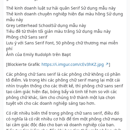
Thẻ kinh doanh luật sư hải quân Serif Sử dụng mẫu này
Thẻ kinh doanh chuyên nghiệp hiện đại màu hồng Sử dụng
mẫu này
Grey Letterhead SchoolSử dụng mẫu này
Tiêu đề từ thiện tối giản màu trắng Sử dụng mẫu này
Phông chữ Sans serif
Lưu ý với Sans Serif Font, 50 phông chữ thương mại miễn
phí
Ảnh của Emily Rudolph trên Bapt
[Blockierte Grafik:
https://i.imgur.com/cEv3hKZ.jpg
]
Các phông chữ Sans serif là các phông chữ không có phần
tô điểm. Và trong khi các phông chữ serif mang lại một cái
nhìn truyền thống cho các thiết kế, thì phông chữ sans serif
tạo cảm giác hiện đại, bóng bẩy và tinh tế hơn so với các
phông chữ khác, làm cho chúng trở thành một lựa chọn
tuyệt vời cho các doanh nghiệp sáng tạo hơn.
Có rất nhiều biến thể trong phông chữ sans serif, điều đó
có nghĩa là có rất nhiều cơ hội để tìm một phông chữ mang
lại cảm giác độc đáo cho bạn và doanh nghiệp của bạn.