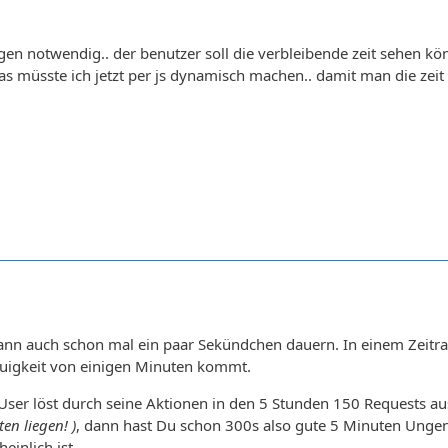
gen notwendig.. der benutzer soll die verbleibende zeit sehen kön
das müsste ich jetzt per js dynamisch machen.. damit man die zeit 
ann auch schon mal ein paar Sekündchen dauern. In einem Zeit
igkeit von einigen Minuten kommt.
er löst durch seine Aktionen in den 5 Stunden 150 Requests aus
en liegen! )
, dann hast Du schon 300s also gute 5 Minuten Ungen
einlich ist.