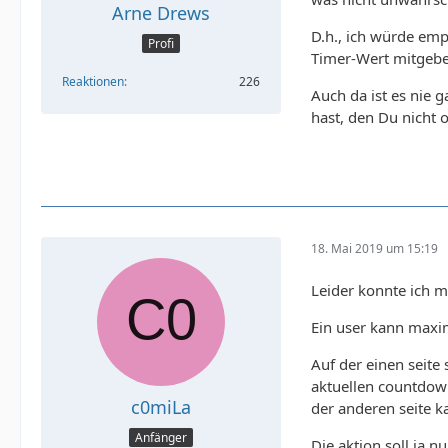
Arne Drews
D.h., ich würde em
Profi
Timer-Wert mitgeben
Reaktionen
226
Auch da ist es nie 
hast, den Du nicht 
18. Mai 2019 um 15:19
Leider konnte ich m
Ein user kann maxim
Auf der einen seite 
aktuellen countdown
c0miLa
der anderen seite k
Anfänger
Die aktion soll ja n