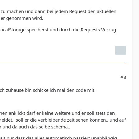
r zu machen und dann bei jedem Request den aktuellen
Timer genommen wird.
LocalStorage speicherst und durch die Requests Verzug
#8
ich zuhause bin schicke ich mal den code mit.
nen anklickt darf er keine weitere und er soll stets den
et.. soll er die verbleibende zeit sehen können.. und auf
n und da auch das selbe schema..
 halt nur dass das alles automatisch passiert unabhängig