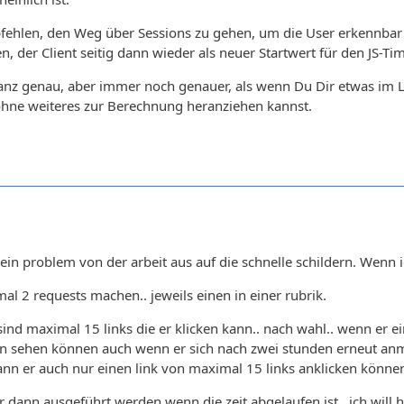
pfehlen, den Weg über Sessions zu gehen, um die User erkennba
, der Client seitig dann wieder als neuer Startwert für den JS-
ganz genau, aber immer noch genauer, als wenn Du Dir etwas im 
ohne weiteres zur Berechnung heranziehen kannst.
ein problem von der arbeit aus auf die schnelle schildern. Wenn 
al 2 requests machen.. jeweils einen in einer rubrik.
sind maximal 15 links die er klicken kann.. nach wahl.. wenn er ei
 sehen können auch wenn er sich nach zwei stunden erneut anmeld
ann er auch nur einen link von maximal 15 links anklicken könne
ur dann ausgeführt werden wenn die zeit abgelaufen ist.. ich will