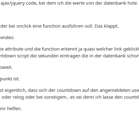
n ajax/jquery code, bei dem ich die werte von der datenbank hole.
 der bei onclick eine function ausführen soll. Das klappt.
gendes:
ie attribute und die function erkennt ja quasi welcher link geklic
untdown script die sekunden eintragen die in der datenbank scho
soweit.
punkt ist:
ist eigentlich, dass sich der countdown auf den angemeldeten user
 oder relog oder bei sonstigem.. es sei denn ich lasse den count
mir helfen.