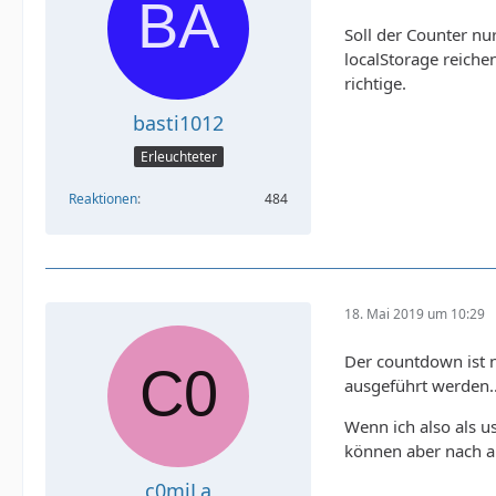
Soll der Counter nu
localStorage reich
richtige.
basti1012
Erleuchteter
Reaktionen
484
18. Mai 2019 um 10:29
Der countdown ist n
ausgeführt werden.
Wenn ich also als u
können aber nach ab
c0miLa