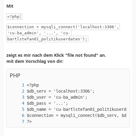
Mit
<?php
$connection = mysqli_connect('localhost:3306',
'cu-ba_admin', '...', 'cu-
bartlstefan01_politikuserdaten');
zeigt es mir nach dem Klick "file not found" an.
mit dem Vorschlag von dir:
PHP
?>