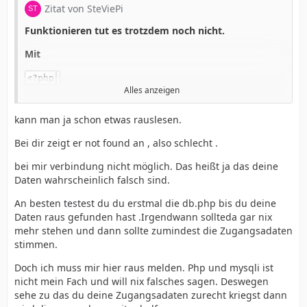
Zitat von SteViePi
Funktionieren tut es trotzdem noch nicht.
Mit
<?php
Alles anzeigen
$connection = mysqli_connect('localhost:3306',
'cu-ba_admin', '...', 'cu-
kann man ja schon etwas rauslesen.
bartlstefan01_politikuserdaten');
Bei dir zeigt er not found an , also schlecht .
zeigt es mir nach dem Klick "file not found" an.
bei mir verbindung nicht möglich. Das heißt ja das deine
mit dem Vorschlag von dir:
Daten wahrscheinlich falsch sind.
An besten testest du du erstmal die db.php bis du deine
PHP
Daten raus gefunden hast .Irgendwann sollteda gar nix
mehr stehen und dann sollte zumindest die Zugangsadaten
stimmen.
Doch ich muss mir hier raus melden. Php und mysqli ist
nicht mein Fach und will nix falsches sagen. Deswegen
sehe zu das du deine Zugangsadaten zurecht kriegst dann