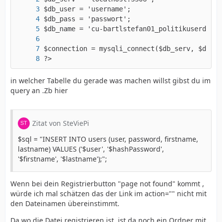
?>
in welcher Tabelle du gerade was machen willst gibst du im
query an .Zb hier
Zitat von SteViePi
$sql = "INSERT INTO users (user, password, firstname,
lastname) VALUES ('$user', '$hashPassword',
'$firstname', '$lastname');";
Wenn bei dein Registrierbutton "page not found" kommt ,
würde ich mal schätzen das der Link im action="" nicht mit
den Dateinamen übereinstimmt.
Da wo die Datei registrieren ist ,ist da noch ein Ordner mit