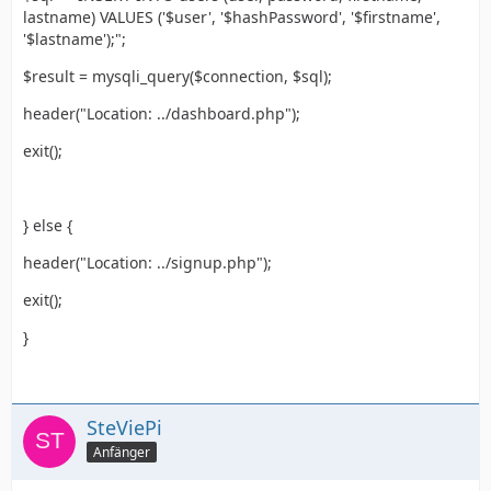
lastname) VALUES ('$user', '$hashPassword', '$firstname',
'$lastname');";
$result = mysqli_query($connection, $sql);
header("Location: ../dashboard.php");
exit();
} else {
header("Location: ../signup.php");
exit();
}
SteViePi
Anfänger