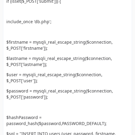
if (isset($_POST['submit'])) {
include_once 'db.php';
$firstname = mysqli_real_escape_string($connection,
$_POST['firstname']);
$lastname = mysqli_real_escape_string($connection,
$_POST['lastname']);
$user = mysqli_real_escape_string($connection,
$_POST['user']);
$password = mysqli_real_escape_string($connection,
$_POST['password']);
$hashPassword =
password_hash($password,PASSWORD_DEFAULT);
$sql = "INSERT INTO users (user, password, firstname,