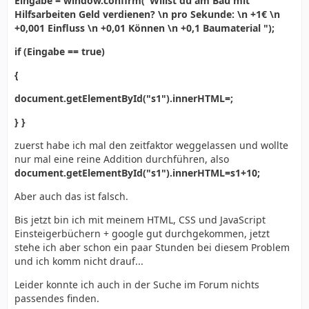
Eingabe = window.confirm("Willst du am Bau mit
Hilfsarbeiten Geld verdienen? \n pro Sekunde: \n +1€ \n
+0,001 Einfluss \n +0,01 Können \n +0,1 Baumaterial ");
if (Eingabe == true)
{
document.getElementById("s1").innerHTML=;
} }
zuerst habe ich mal den zeitfaktor weggelassen und wollte
nur mal eine reine Addition durchführen, also
document.getElementById("s1").innerHTML=s1+10;
Aber auch das ist falsch.
Bis jetzt bin ich mit meinem HTML, CSS und JavaScript
Einsteigerbüchern + google gut durchgekommen, jetzt
stehe ich aber schon ein paar Stunden bei diesem Problem
und ich komm nicht drauf...
Leider konnte ich auch in der Suche im Forum nichts
passendes finden.