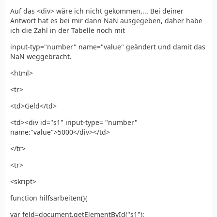
Auf das <div> wäre ich nicht gekommen,... Bei deiner
Antwort hat es bei mir dann NaN ausgegeben, daher habe
ich die Zahl in der Tabelle noch mit
input-typ="number" name="value" geändert und damit das
NaN weggebracht.
<html>
<tr>
<td>Geld</td>
<td><div id="s1" input-type= "number"
name:"value">5000</div></td>
</tr>
<tr>
<skript>
function hilfsarbeiten(){
var feld=document.getElementById("s1");