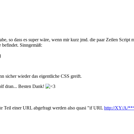
t habe, so dass es super wäre, wenn mir kurz jmd. die paar Zeilen Scrip
e befindet. Sinngemäß:
}
n sicher wieder das eigentliche CSS greift.
olf dran... Besten Dank!
rste Teil einer URL abgefragt werden also quasi "if URL
http://XY/A/**