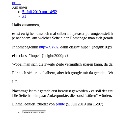
printe
Anfänger
5. Juli 2019 um 14:52
#1
Hallo zusammen,
es ist ewig her, dass ich mal selber mit javascript rumgebastel
je nachdem, auf welcher Seite einer Homepage man sich gerad
If homepagelink
http://XY/A
, dann class="hupe" {height:10px
else class="hupe" {height:2000px}
Wobei man sich die zweite Zeile vermutlich sparen kann, da dan
Für euch sicher total albern, aber ich google mir da gerade n W
LG
Nachtrag: Ist mir gerade erst bewusst geworden - es soll der e
Die Seite hat ein paar Ankerpunkte, die sonst "stören" würden.
Einmal editiert, zuletzt von
printe
(
5. Juli 2019 um 15:07
)