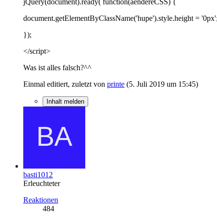
jQuery(document).ready( function(aendereCSS) {
document.getElementByClassName('hupe').style.height = '0px'
});
</script>
Was ist alles falsch?^^
Einmal editiert, zuletzt von
printe
(
5. Juli 2019 um 15:45
)
Inhalt melden
basti1012
Erleuchteter
Reaktionen
484