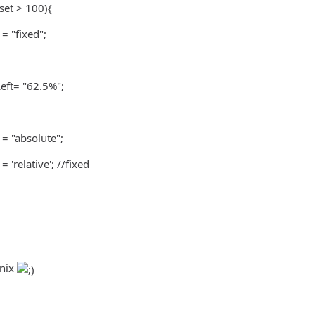
set > 100){
= "fixed";
eft= "62.5%";
 = "absolute";
 'relative'; //fixed
 nix