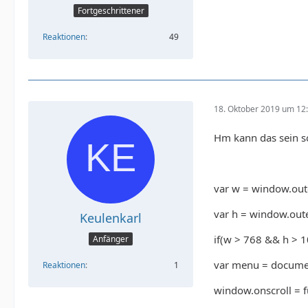
Fortgeschrittener
Reaktionen
49
18. Oktober 2019 um 12
Hm kann das sein s
var w = window.out
var h = window.out
Keulenkarl
if(w > 768 && h > 1
Anfänger
var menu = documen
Reaktionen
1
window.onscroll = fu