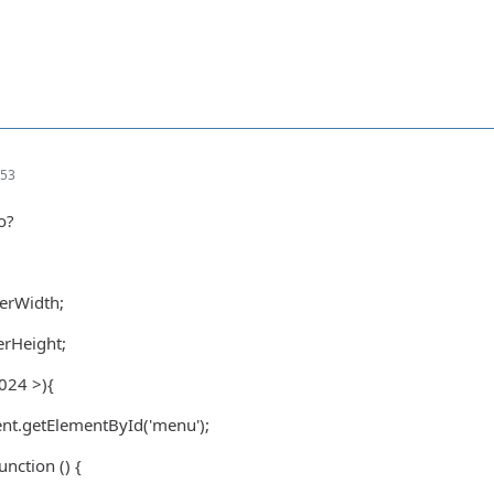
:53
o?
erWidth;
erHeight;
024 >){
t.getElementById('menu');
nction () {