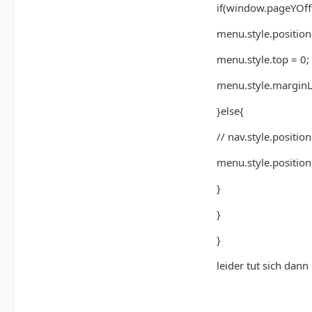
if(window.pageYOff
menu.style.position 
menu.style.top = 0;
menu.style.marginL
}else{
// nav.style.position
menu.style.position =
}
}
}
leider tut sich dann