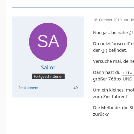
18. Oktober 2019 um 16
Nun ja... beinahe ;)!
Du nutzt 'onscroll'
der {} ) befindet.
Versuche mal, dein
Sailor
Dann hast du
if(w
Fortgeschrittener
größer 768px UND 
Reaktionen
49
Um ein kleines, mob
zum Ziel führen?
Die Methode, die Sty
zurück?