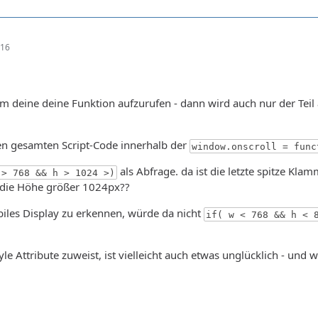
:16
 um deine deine Funktion aufzurufen - dann wird auch nur der Teil 
en gesamten Script-Code innerhalb der
window.onscroll = func
als Abfrage. da ist die letzte spitze Klam
 > 768 && h > 1024 >)
die Höhe größer 1024px??
iles Display zu erkennen, würde da nicht
if( w < 768 && h < 
le Attribute zuweist, ist vielleicht auch etwas unglücklich - und