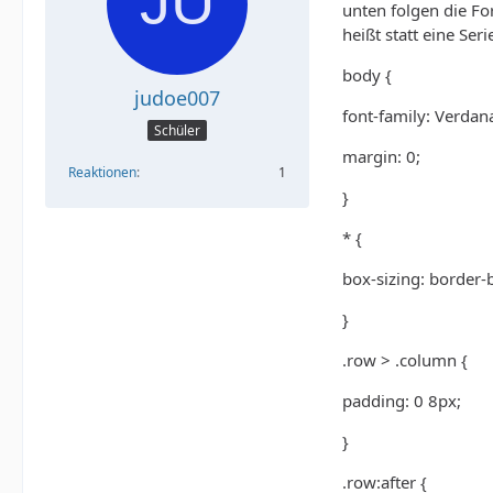
unten folgen die Fo
heißt statt eine Ser
body {
judoe007
font-family: Verdana
Schüler
margin: 0;
Reaktionen
1
}
* {
box-sizing: border-
}
.row > .column {
padding: 0 8px;
}
.row:after {