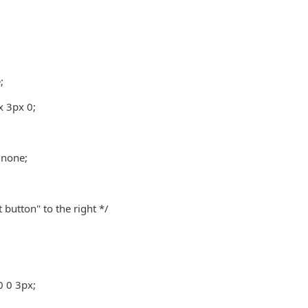
;
x 3px 0;
 none;
t button" to the right */
0 0 3px;