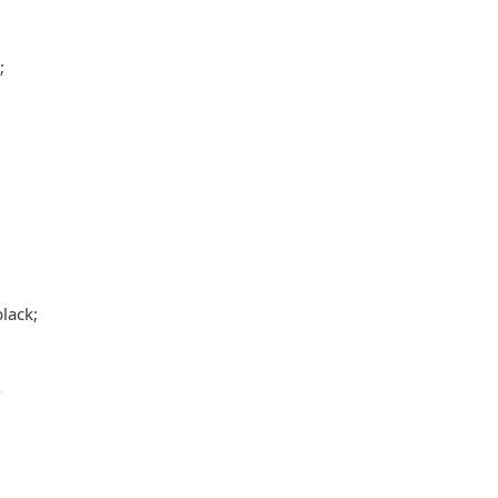
;
lack;
/