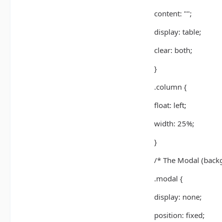
content: "";
display: table;
clear: both;
}
.column {
float: left;
width: 25%;
}
/* The Modal (back
.modal {
display: none;
position: fixed;