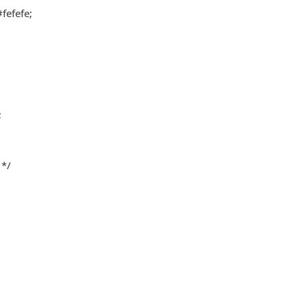
fefefe;
;
 */