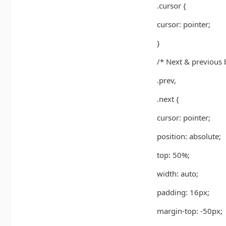
.cursor {
cursor: pointer;
}
/* Next & previous 
.prev,
.next {
cursor: pointer;
position: absolute;
top: 50%;
width: auto;
padding: 16px;
margin-top: -50px;