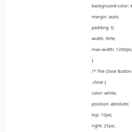
background-color: #
margin: auto;
padding: 0;
width: 90%;
max-width: 1200px
}
/* The Close Button
.close {
color: white;
position: absolute;
top: 10px;
right: 25px;