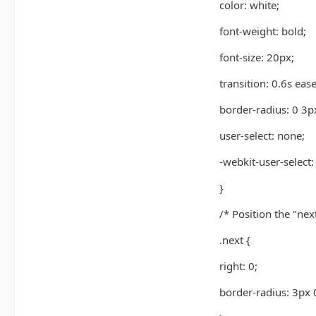
color: white;
font-weight: bold;
font-size: 20px;
transition: 0.6s ease
border-radius: 0 3p
user-select: none;
-webkit-user-select:
}
/* Position the "nex
.next {
right: 0;
border-radius: 3px 