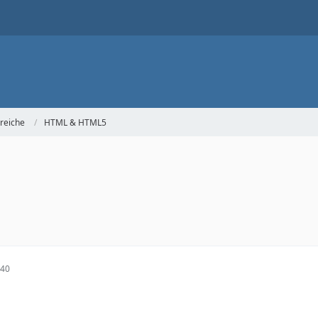
reiche
HTML & HTML5
:40