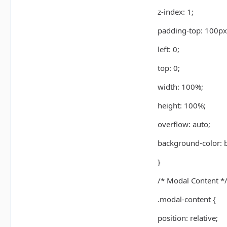
z-index: 1;
padding-top: 100px
left: 0;
top: 0;
width: 100%;
height: 100%;
overflow: auto;
background-color: b
}
/* Modal Content *
.modal-content {
position: relative;