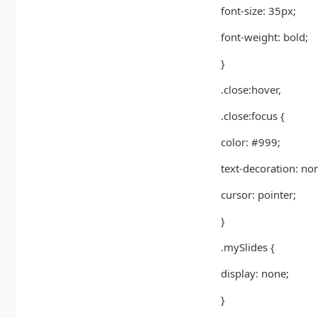
font-size: 35px;
font-weight: bold;
}
.close:hover,
.close:focus {
color: #999;
text-decoration: no
cursor: pointer;
}
.mySlides {
display: none;
}