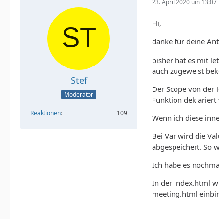
23. April 2020 um 13:07
Hi,
danke für deine An
bisher hat es mit le
auch zugeweist be
Stef
Der Scope von der l
Moderator
Funktion deklariert
Reaktionen
109
Wenn ich diese inne
Bei Var wird die Va
abgespeichert. So wi
Ich habe es nochmal
In der index.html w
meeting.html einbi