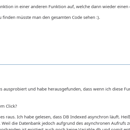
unktion in einer anderen Funktion auf, welche dann wieder einen
u finden müsste man den gesamten Code sehen :).
ges ausprobiert und habe herausgefunden, dass wenn ich diese Fu
em Click?
 es raus. Ich habe gelesen, dass DB Indexed asynchron läuft. Heiß
e). Weil die Datenbank jedoch aufgrund des asynchronen Aufrufs
 vorhanden ist existiert auch noch keine Variable db und somit en