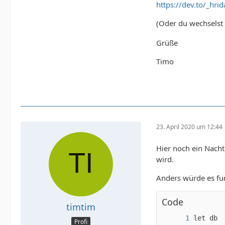
https://dev.to/_hri
(Oder du wechselst 
Grüße
Timo
23. April 2020 um 12:44
Hier noch ein Nachtr
wird.
Anders würde es fun
Code
timtim
Profi