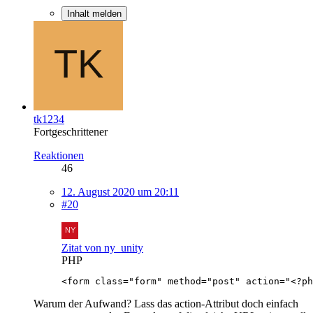
Inhalt melden
tk1234
Fortgeschrittener
Reaktionen
46
12. August 2020 um 20:11
#20
Zitat von ny_unity
PHP
<form class="form" method="post" action="<?ph
Warum der Aufwand? Lass das action-Attribut doch einfach