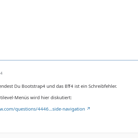
54
wendest Du Bootstrap4 und das B
T
4 ist ein Schreibfehler.
level-Menüs wird hier diskutiert:
low.com/questions/4446…side-navigation