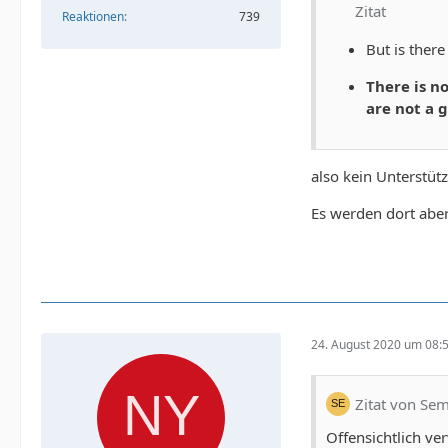
Zitat
Reaktionen
739
But is ther
</html>
There is n
are not a 
also kein Unterstüt
Es werden dort abe
24. August 2020 um 08:
Zitat von Se
Offensichtlich v