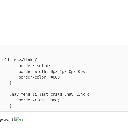
     }
 gewollt