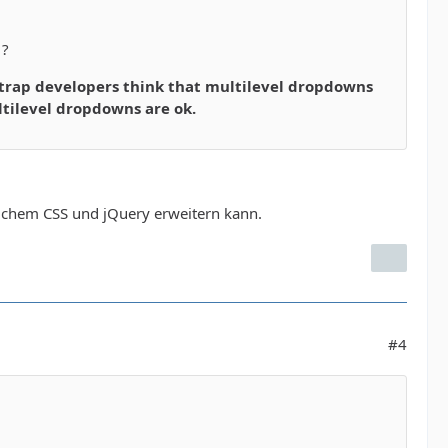
 ?
tstrap developers think that multilevel dropdowns
ltilevel dropdowns are ok.
ichem CSS und jQuery erweitern kann.
#4