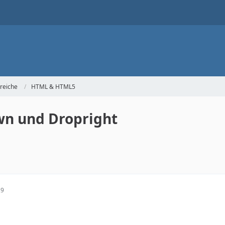
reiche
HTML & HTML5
wn und Dropright
29