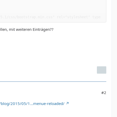
.5.1/css/bootstrap.min.css" rel="stylesheet" type
.5.1/css/bootstrap.min.css" rel="stylesheet" id="b
ellen, mit weiteren Einträgen??
#2
de/blog/2015/05/1…menue-reloaded/