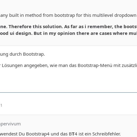
e any built in method from bootstrap for this multilevel dropdown
one. Therefore this solution. As far as i remember, the boo
good ui design. But in my opinion there are cases where mu
zung durch Bootstrap.
r Lösungen angegeben, wie man das Bootstrap-Menü mit zusätzl
51
mpervivum
erwendest Du Bootstrap4 und das B
T
4 ist ein Schreibfehler.