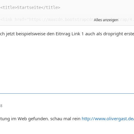
 <link href="https://maxcdn.bootstrapcdn.com/bootstrap/4
Alles anzeigen
 <link href="https://maxcdn.bootstrapcdn.com/bootstrap/4
ich jetzt beispielsweise den Eitnrag Link 1 auch als dropright erst
38
eitung im Web gefunden. schau mal rein
http://www.olivergast.