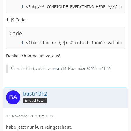
<?php/** CONFIGURE EVERYTHING HERE */// an em
1. JS Code:
Code
$(function () { $('#contact-form').validator
Danke schonmal im voraus!
Einmal editiert, zuletzt von
eve
(
15. November 2020 um 21:45
)
basti1012
Erleuchteter
13. November 2020 um 13:08
habe jetzt nur kurz reingeschaut.