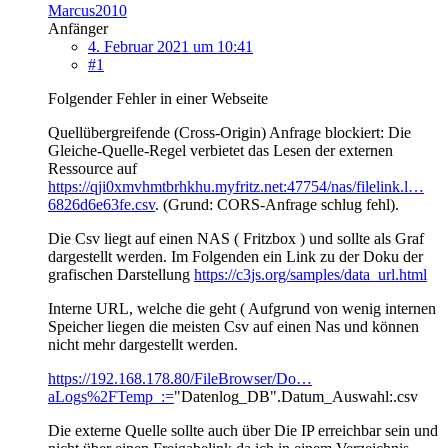
Marcus2010
Anfänger
4. Februar 2021 um 10:41
#1
Folgender Fehler in einer Webseite
Quellübergreifende (Cross-Origin) Anfrage blockiert: Die
Gleiche-Quelle-Regel verbietet das Lesen der externen
Ressource auf
https://qji0xmvhmtbrhkhu.myfritz.net:47754/nas/filelink.l…
6826d6e63fe.csv
. (Grund: CORS-Anfrage schlug fehl).
Die Csv liegt auf einen NAS ( Fritzbox ) und sollte als Graf
dargestellt werden. Im Folgenden ein Link zu der Doku der
grafischen Darstellung
https://c3js.org/samples/data_url.html
Interne URL, welche die geht ( Aufgrund von wenig internen
Speicher liegen die meisten Csv auf einen Nas und können
nicht mehr dargestellt werden.
https://192.168.178.80/FileBrowser/Do…
aLogs%2FTemp_:=
"Datenlog_DB".Datum_Auswahl:.csv
Die externe Quelle sollte auch über Die IP erreichbar sein und