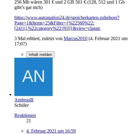
256 Mb wären 301 € und 2 GB 561 € (128, 512 und 1 Gb
gibt’s gar nich)
https://www.automation24.de/speicherkarten-zubehoer?
Page=1&Items=25&Filter={%22560%22:
[2411],%22category%22:[93]}&view=classic
3 Mal editiert, zuletzt von
Marcus2010
(
4. Februar 2021 um
17:07
)
Inhalt melden
AndreasB
Schüler
Reaktionen
21
4. Februar 2021 um 16:59