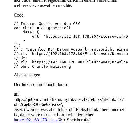
nicht über einen Freigabelink da ich in einem Verzeichnis
mehrere Csv auswählen möchte.
Code
// ohne Chartformatierung 
Alles anzeigen
Der links soll nun auch durch
url:
'https://qji0xmvhmtbrhkhu.myfritz.net:47754/nas/filelink.lua?
id=2caeb6826d6e63fe.csv',
ersetzt werden was aber leider ein Freigabelink übers Internet
ist, daher wäre mir eine Form wie hier lieber
http://192.168.178.1/nas/#/
+ Speicherpfad.