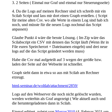
3. 2 Seiten ( Einmal nur Graf und einmal nur Steuerungsseite)
4. Da die Logs auf meinen Rechner sind ich schreib mir ein
Scilab Script und lass mir dort einen Graph erstellen. ( Script
für meine alten Csv. wo alle Werte in einem Log sind hab ich
noch, und müsste für die neuen Logs nochmal das Script
anpassen)
Glaube Punkt 4 wäre die besste Lösung. ( Im Zip wäre das
Scilabscript ein CSV mit dennen das Script läuft (Wenn ihr in
File euren Speircherort + Dateinamen eingebt) und drei neue
logs auf die das Script geändert werden muss)
Habe die Csv mal aufgeteilt auf 3 wegen der grröße bzw.
laden der Seite auf der Webseite ist schneller.
Graph sieht dann in etwa so aus mit Scilab am Rechner
erzeugt.
html-seminar.de/woltlab/attachment/2859/
Logs auf den Webserver die noch nicht gelöscht wurden,
werden weiterhin als Graf angezeigt ( Wie aktuell auch und
die heruntergeladenen dann in Scilab.
Einmal editiert, zuletzt von
Marcus2010
(
4. Februar 2021 um