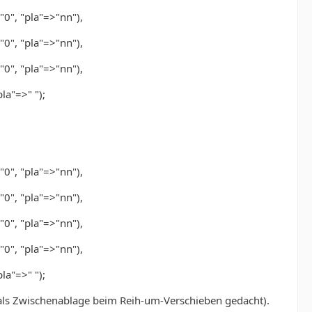
"0", "pla"=>"nn"),
"0", "pla"=>"nn"),
"0", "pla"=>"nn"),
pla"=>" ");
"0", "pla"=>"nn"),
"0", "pla"=>"nn"),
"0", "pla"=>"nn"),
"0", "pla"=>"nn"),
pla"=>" ");
r als Zwischenablage beim Reih-um-Verschieben gedacht).