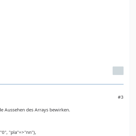
#3
de Aussehen des Arrays bewirken.
"0", "pla"=>"nn"),