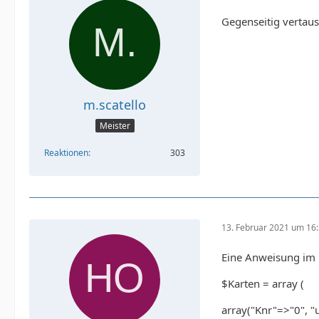
Gegenseitig vertau
m.scatello
Meister
Reaktionen
303
13. Februar 2021 um 16
Eine Anweisung im 
$Karten = array (
array("Knr"=>"0", "u