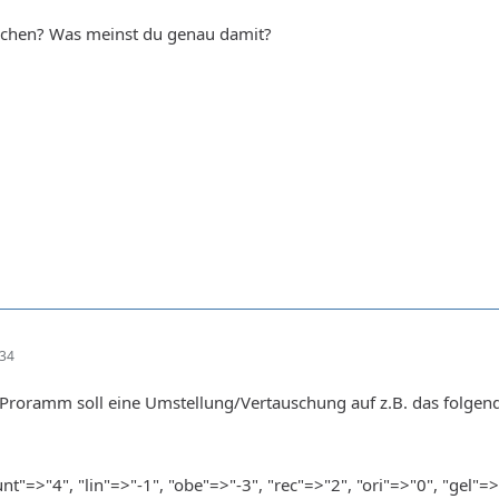
schen? Was meinst du genau damit?
:34
Proramm soll eine Umstellung/Vertauschung auf z.B. das folgen
nt"=>"4", "lin"=>"-1", "obe"=>"-3", "rec"=>"2", "ori"=>"0", "gel"=>