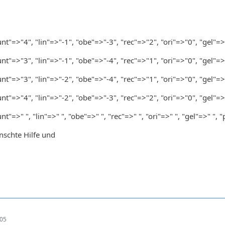
nt"=>"4", "lin"=>"-1", "obe"=>"-3", "rec"=>"2", "ori"=>"0", "gel"=>
nt"=>"3", "lin"=>"-1", "obe"=>"-4", "rec"=>"1", "ori"=>"0", "gel"=>
nt"=>"3", "lin"=>"-2", "obe"=>"-4", "rec"=>"1", "ori"=>"0", "gel"=>
nt"=>"4", "lin"=>"-2", "obe"=>"-3", "rec"=>"2", "ori"=>"0", "gel"=>
t"=>" ", "lin"=>" ", "obe"=>" ", "rec"=>" ", "ori"=>" ", "gel"=>" ", "
nschte Hilfe und
:05