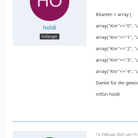
$Karten = array (
array("Knr"=>"0", "u
holdi
array("Knr"=>"1", "u
Anfänger
array("Knr"=>"2", "u
array("Knr"=>"3", "u
array("Knr"=>"4", "un
Danke für die gewü
mfGn holdi
13. Februar 2021 um 15