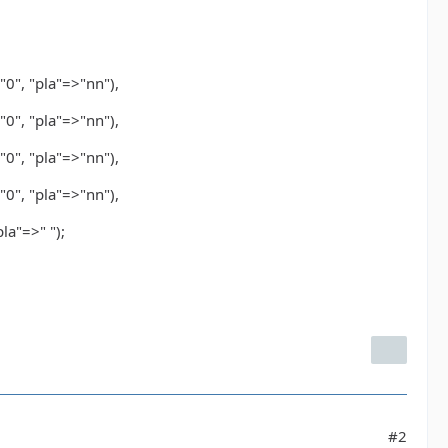
"0", "pla"=>"nn"),
"0", "pla"=>"nn"),
"0", "pla"=>"nn"),
"0", "pla"=>"nn"),
pla"=>" ");
#2