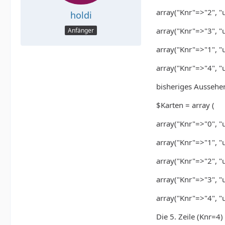
array("Knr"=>"2", "u
holdi
array("Knr"=>"3", "u
Anfänger
array("Knr"=>"1", "u
array("Knr"=>"4", "un
bisheriges Aussehen
$Karten = array (
array("Knr"=>"0", "u
array("Knr"=>"1", "u
array("Knr"=>"2", "u
array("Knr"=>"3", "u
array("Knr"=>"4", "un
Die 5. Zeile (Knr=4