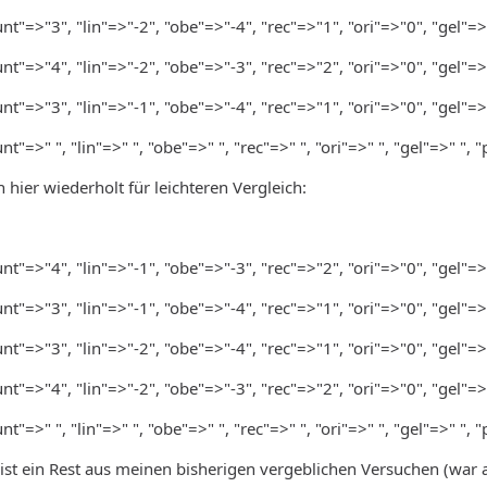
nt"=>"3", "lin"=>"-2", "obe"=>"-4", "rec"=>"1", "ori"=>"0", "gel"=>
nt"=>"4", "lin"=>"-2", "obe"=>"-3", "rec"=>"2", "ori"=>"0", "gel"=>
nt"=>"3", "lin"=>"-1", "obe"=>"-4", "rec"=>"1", "ori"=>"0", "gel"=>
t"=>" ", "lin"=>" ", "obe"=>" ", "rec"=>" ", "ori"=>" ", "gel"=>" ", "
 hier wiederholt für leichteren Vergleich:
nt"=>"4", "lin"=>"-1", "obe"=>"-3", "rec"=>"2", "ori"=>"0", "gel"=>
nt"=>"3", "lin"=>"-1", "obe"=>"-4", "rec"=>"1", "ori"=>"0", "gel"=>
nt"=>"3", "lin"=>"-2", "obe"=>"-4", "rec"=>"1", "ori"=>"0", "gel"=>
nt"=>"4", "lin"=>"-2", "obe"=>"-3", "rec"=>"2", "ori"=>"0", "gel"=>
t"=>" ", "lin"=>" ", "obe"=>" ", "rec"=>" ", "ori"=>" ", "gel"=>" ", "
) ist ein Rest aus meinen bisherigen vergeblichen Versuchen (wa