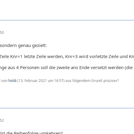
:50
, sondern genau gezielt:
 Zeile Knr=1 letzte Zeile werden, Knr=3 wird vorletzte Zeile und 
nge aus 4 Personen soll die zweite ans Ende versetzt werden (die 
zt von
holdi
(
13. Februar 2021 um 16:57
) aus folgendem Grund: präziser?
:52
llst die Reihenfolge umkehren?