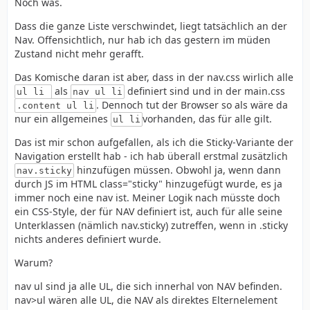
Noch was.
Dass die ganze Liste verschwindet, liegt tatsächlich an der
Nav. Offensichtlich, nur hab ich das gestern im müden
Zustand nicht mehr gerafft.
Das Komische daran ist aber, dass in der nav.css wirlich alle
als
definiert sind und in der main.css
ul li
nav ul li
. Dennoch tut der Browser so als wäre da
.content ul li
nur ein allgemeines
vorhanden, das für alle gilt.
ul li
Das ist mir schon aufgefallen, als ich die Sticky-Variante der
Navigation erstellt hab - ich hab überall erstmal zusätzlich
hinzufügen müssen. Obwohl ja, wenn dann
nav.sticky
durch JS im HTML class="sticky" hinzugefügt wurde, es ja
immer noch eine nav ist. Meiner Logik nach müsste doch
ein CSS-Style, der für NAV definiert ist, auch für alle seine
Unterklassen (nämlich nav.sticky) zutreffen, wenn in .sticky
nichts anderes definiert wurde.
Warum?
nav ul sind ja alle UL, die sich innerhal von NAV befinden.
nav>ul wären alle UL, die NAV als direktes Elternelement