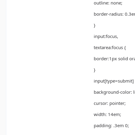
outline: none;
border-radius: 0.3e
}
input:focus,
textarea:focus {
border:1px solid or
}
input[type=submit] 
background-color: 
cursor: pointer;
width: 14em;
padding: .3em 0;