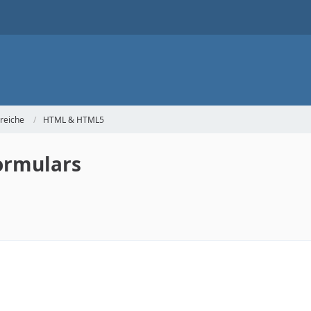
reiche
HTML & HTML5
formulars