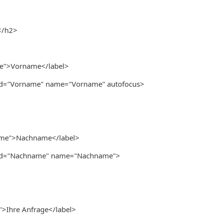
</h2>
me">Vorname</label>
" id="Vorname" name="Vorname" autofocus>
ame">Nachname</label>
" id="Nachname" name="Nachname">
">Ihre Anfrage</label>