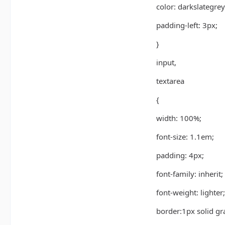
color: darkslategrey
padding-left: 3px;
}
input,
textarea
{
width: 100%;
font-size: 1.1em;
padding: 4px;
font-family: inherit;
font-weight: lighter;
border:1px solid gr