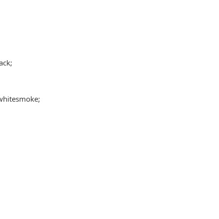
ack;
whitesmoke;