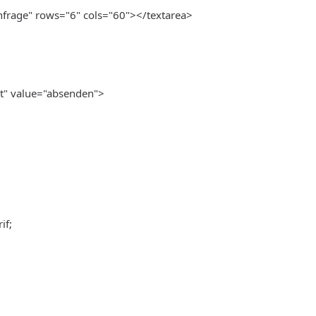
frage" rows="6" cols="60"></textarea>
t" value="absenden">
if;