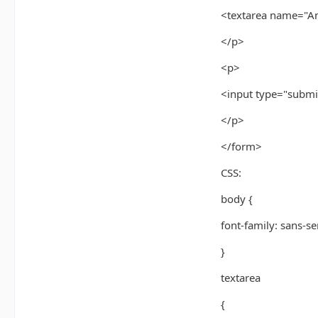
<textarea name="An
</p>
<p>
<input type="submi
</p>
</form>
CSS:
body {
font-family: sans-ser
}
textarea
{