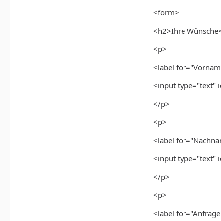
<form>
<h2>Ihre Wünsche
<p>
<label for="Vorna
<input type="text
</p>
<p>
<label for="Nachn
<input type="text
</p>
<p>
<label for="Anfrage