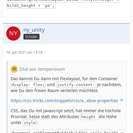
bild2_height + 'px';
ny_unity
Schüler
16. Juli 2021 um 13:18
Zitat von Sempervivum
Das kannst Du dann mit Flexlayout, für den Container
und
je nachdem,
display: flex;
justify-content:
wie Du den freien Raum verteilen möchtest.
https://css-tricks.com/snippets/css/a…xbox-properties
CSS, das Du mit Javascript setzt, hat immer die höchste
Priorität. Setze statt des Attributes
die Höhe
height
unter
:
style
document.getElementById("bild2").style.height =