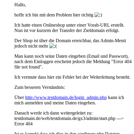
Hallo,
hoffe ich bin mit dem Problem hier richtig
Ich hatte einen Onlineshop unter einer Vorab-URL erstellt.
Nun ist vor kurzem der Transfer der Zieldomain erfolgt.
Der Shop ist über die Domain erreichbar, das Admin-Menü
jedoch nicht mehr
Man kann noch seine Daten eingeben (Email und Passwort),
nach dem Einloggen erscheint jedoch die Meldung "Error 404
file not found".
Ich vermute dass hier ein Fehler bei der Weiterleitung besteht.
Zum besseren Verständnis:
Über
http://www.testdomain.de/login_admin.php
kann ich
mich anmelden und meine Daten eingeben.
Danach werde ich dann weitergeleitet zu:
testdomain.de/web/testdomain.de/gx3/admin/start.php --->
Error 404
Ist es korrekt dass ich dies in den configure.php Dateien