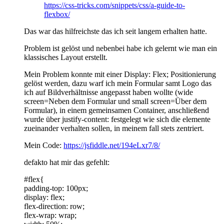
https://css-tricks.com/snippets/css/a-guide-to-
flexbox/
Das war das hilfreichste das ich seit langem erhalten hatte.
Problem ist gelöst und nebenbei habe ich gelernt wie man ein
klassisches Layout erstellt.
Mein Problem konnte mit einer Display: Flex; Positionierung
gelöst werden, dazu warf ich mein Formular samt Logo das
ich auf Bildverhältnisse angepasst haben wollte (wide
screen=Neben dem Formular und small screen=Über dem
Formular), in einem gemeinsamen Container, anschließend
wurde über justify-content: festgelegt wie sich die elemente
zueinander verhalten sollen, in meinem fall stets zentriert.
Mein Code:
https://jsfiddle.net/194eLxr7/8/
defakto hat mir das gefehlt:
#flex{
padding-top: 100px;
display: flex;
flex-direction: row;
flex-wrap: wrap;