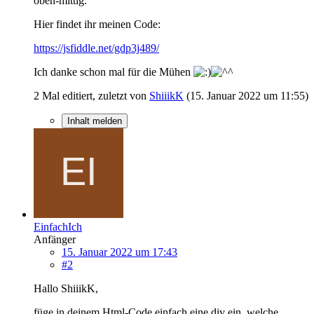
oben-mittig.
Hier findet ihr meinen Code:
https://jsfiddle.net/gdp3j489/
Ich danke schon mal für die Mühen
2 Mal editiert, zuletzt von
ShiiikK
(
15. Januar 2022 um 11:55
)
Inhalt melden
EinfachIch
Anfänger
15. Januar 2022 um 17:43
#2
Hallo ShiiikK,
füge in deinem Html-Code einfach eine div ein, welche