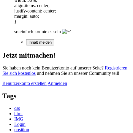
width: 50%;
align-items: center;
justify-content: center;
margin: auto;
}
so einfach konnte es sein
Inhalt melden
Jetzt mitmachen!
Sie haben noch kein Benutzerkonto auf unserer Seite?
Registrieren
Sie sich kostenlos
und nehmen Sie an unserer Community teil!
Benutzerkonto erstellen
Anmelden
Tags
css
html
IMG
Login
position