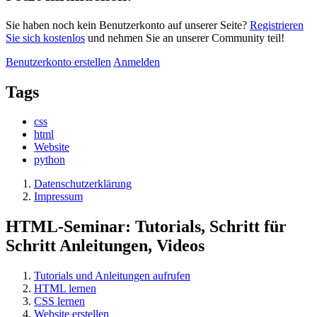
Sie haben noch kein Benutzerkonto auf unserer Seite?
Registrieren
Sie sich kostenlos
und nehmen Sie an unserer Community teil!
Benutzerkonto erstellen
Anmelden
Tags
css
html
Website
python
Datenschutzerklärung
Impressum
HTML-Seminar: Tutorials, Schritt für
Schritt Anleitungen, Videos
Tutorials und Anleitungen aufrufen
HTML lernen
CSS lernen
Website erstellen