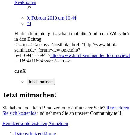
Reaktionen
27
9. Februar 2010 um 10:44
#4
Finde ich immter gut - schaut mal bitte (und mehr Wünsche)
in den Beitrag:
<!-- m --><a class="postlink" href="http://www.html-
seminar.de/_forum/viewtopic.php?
p=11694#11694">
http://www.html-seminar.de/_forum/viewt
... 1694#11694</a><!-- m -->
cu aX
Inhalt melden
Jetzt mitmachen!
Sie haben noch kein Benutzerkonto auf unserer Seite?
Registrieren
Sie sich kostenlos
und nehmen Sie an unserer Community teil!
Benutzerkonto erstellen
Anmelden
Datenschutzerklärung