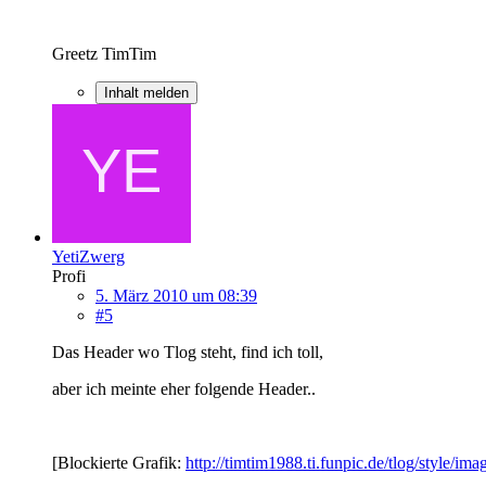
Greetz TimTim
Inhalt melden
YetiZwerg
Profi
5. März 2010 um 08:39
#5
Das Header wo Tlog steht, find ich toll,
aber ich meinte eher folgende Header..
[Blockierte Grafik:
http://timtim1988.ti.funpic.de/tlog/style/ima