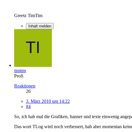
Greetz TimTim
Inhalt melden
timtim
Profi
Reaktionen
26
3. März 2010 um 14:22
#4
So, ich hab mal die Grafiken, banner und texte einwenig angepa
Das wort TLog wird noch verbessert, hab aber momentan keine I