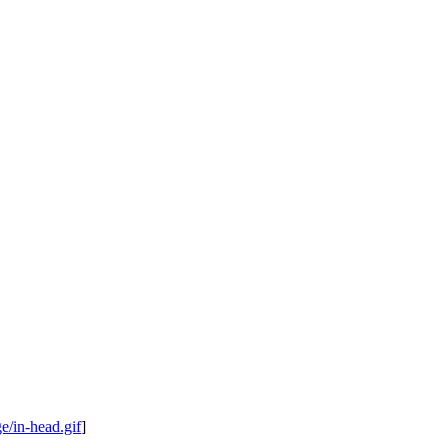
ge/in-head.gif
]