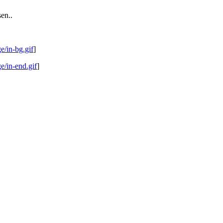
en..
ge/in-bg.gif
]
ge/in-end.gif
]