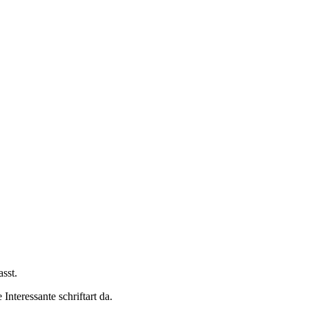
sst.
nteressante schriftart da.