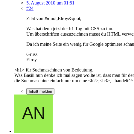
5. August 2010 um 01:51
#24
Zitat von &quot;Elroy&quot;
Was hat denn jetzt der h1 Tag mit CSS zu tun.
Um überschriften auszuzeichnen musst du HTML verwend
Da ich meine Seite ein wenig für Google optimiere sch
Gruss
Elroy
<h1> für Suchmaschinen von Bedeutung.
Was Basiii nun denke ich mal sagen wollte ist, dass man für de
die Suchmaschine einfach nur um eine <h2>,<h3>,.. handelt^^
Inhalt melden