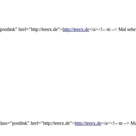
postlink" href="http://teeex.de">
http://teeex.de
</a><!-- m --> Mal seh
lass="postlink" href="http://teeex.de">
http://teeex.de
</a><!-- m --> M