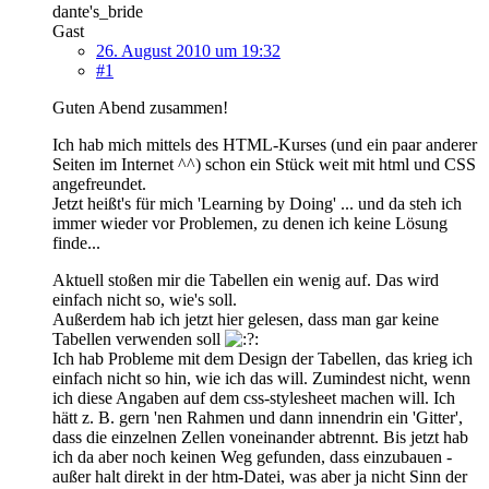
dante's_bride
Gast
26. August 2010 um 19:32
#1
Guten Abend zusammen!
Ich hab mich mittels des HTML-Kurses (und ein paar anderer
Seiten im Internet ^^) schon ein Stück weit mit html und CSS
angefreundet.
Jetzt heißt's für mich 'Learning by Doing' ... und da steh ich
immer wieder vor Problemen, zu denen ich keine Lösung
finde...
Aktuell stoßen mir die Tabellen ein wenig auf. Das wird
einfach nicht so, wie's soll.
Außerdem hab ich jetzt hier gelesen, dass man gar keine
Tabellen verwenden soll
Ich hab Probleme mit dem Design der Tabellen, das krieg ich
einfach nicht so hin, wie ich das will. Zumindest nicht, wenn
ich diese Angaben auf dem css-stylesheet machen will. Ich
hätt z. B. gern 'nen Rahmen und dann innendrin ein 'Gitter',
dass die einzelnen Zellen voneinander abtrennt. Bis jetzt hab
ich da aber noch keinen Weg gefunden, dass einzubauen -
außer halt direkt in der htm-Datei, was aber ja nicht Sinn der