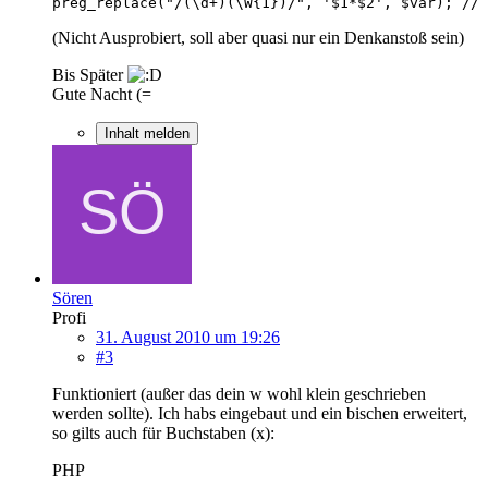
preg_replace("/(\d+)(\W{1})/", '$1*$2', $var); // 
(Nicht Ausprobiert, soll aber quasi nur ein Denkanstoß sein)
Bis Später
Gute Nacht (=
Inhalt melden
Sören
Profi
31. August 2010 um 19:26
#3
Funktioniert (außer das dein w wohl klein geschrieben
werden sollte). Ich habs eingebaut und ein bischen erweitert,
so gilts auch für Buchstaben (x):
PHP