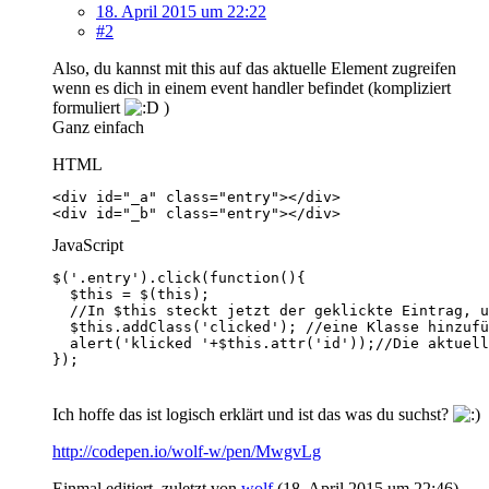
18. April 2015 um 22:22
#2
Also, du kannst mit this auf das aktuelle Element zugreifen
wenn es dich in einem event handler befindet (kompliziert
formuliert
)
Ganz einfach
HTML
<div id="_b" class="entry"></div>
JavaScript
});
Ich hoffe das ist logisch erklärt und ist das was du suchst?
http://codepen.io/wolf-w/pen/MwgvLg
Einmal editiert, zuletzt von
wolf
(
18. April 2015 um 22:46
)