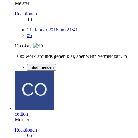
Meister
Reaktionen
13
21. Januar 2016 um 21:41
#5
Oh okay
Ja so work-arounds gehen klar, aber wenn vermeidbar.. :p
Inhalt melden
cottton
Meister
Reaktionen
65