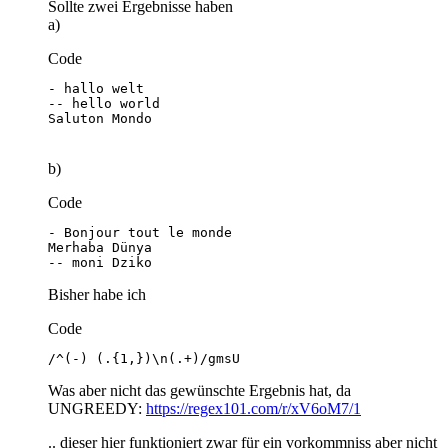
Sollte zwei Ergebnisse haben
a)
Code
Saluton Mondo
b)
Code
-- moni Dziko
Bisher habe ich
Code
/^(-) (.{1,})\n(.+)/gmsU
Was aber nicht das gewünschte Ergebnis hat, da
UNGREEDY:
https://regex101.com/r/xV6oM7/1
.. dieser hier funktioniert zwar für ein vorkommniss aber nicht