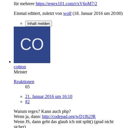
für mehrere
https://regex101.com/r/xV6oM7/2
Einmal editiert, zuletzt von
wolf
(
18. Januar 2016 um 20:00
)
Inhalt melden
cottton
Meister
Reaktionen
65
21. Januar 2016 um 16:10
#2
Warum regex? Kann auch php?
Wenn ja, dann:
http://codepad.org/wD1fh2JR
Wenn JS, dann geht das glaub ich mit split() (grad nicht
sicher)