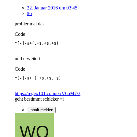
22. Januar 2016 um 03:45
#6
probier mal das:
Code
^[-]\s+(.+$.+$.+$)
und erweitert
Code
^[-]\s++(.+$.+$.+$)
https://regex101.com/r/xV6oM7/3
geht bestimmt schicker =)
Inhalt melden