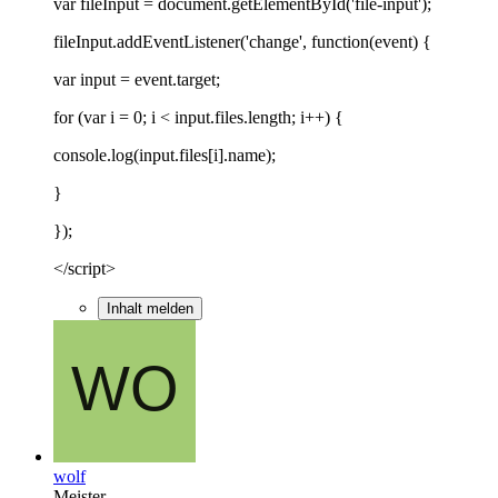
var fileInput = document.getElementById('file-input');
fileInput.addEventListener('change', function(event) {
var input = event.target;
for (var i = 0; i < input.files.length; i++) {
console.log(input.files[i].name);
}
});
</script>
Inhalt melden
wolf
Meister