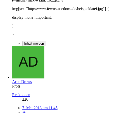
@media (max-width: 1022px) {
img[scr="http://www.fewos-usedom.-de/beispieldatei.jpg"] {
display: none !important;
}
}
Inhalt melden
Arne Drews
Profi
Reaktionen
226
7. Mai 2018 um 11:45
#6