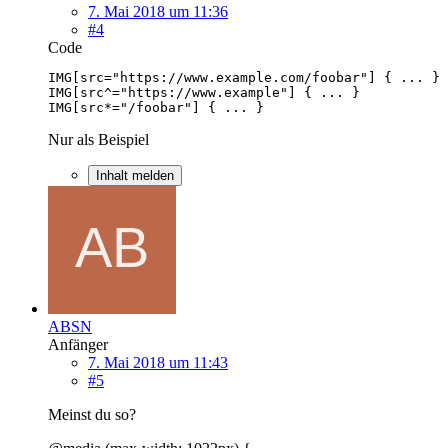
7. Mai 2018 um 11:36
#4
Code
IMG[src*="/foobar"] { ... }
Nur als Beispiel
Inhalt melden
ABSN
Anfänger
7. Mai 2018 um 11:43
#5
Meinst du so?