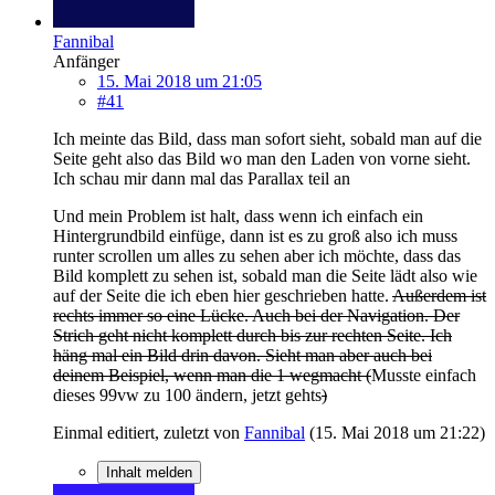
Fannibal
Anfänger
15. Mai 2018 um 21:05
#41
Ich meinte das Bild, dass man sofort sieht, sobald man auf die
Seite geht also das Bild wo man den Laden von vorne sieht.
Ich schau mir dann mal das Parallax teil an
Und mein Problem ist halt, dass wenn ich einfach ein
Hintergrundbild einfüge, dann ist es zu groß also ich muss
runter scrollen um alles zu sehen aber ich möchte, dass das
Bild komplett zu sehen ist, sobald man die Seite lädt also wie
auf der Seite die ich eben hier geschrieben hatte.
Außerdem ist
rechts immer so eine Lücke. Auch bei der Navigation. Der
Strich geht nicht komplett durch bis zur rechten Seite. Ich
häng mal ein Bild drin davon. Sieht man aber auch bei
deinem Beispiel, wenn man die 1 wegmacht (
Musste einfach
dieses 99vw zu 100 ändern, jetzt gehts
)
Einmal editiert, zuletzt von
Fannibal
(
15. Mai 2018 um 21:22
)
Inhalt melden