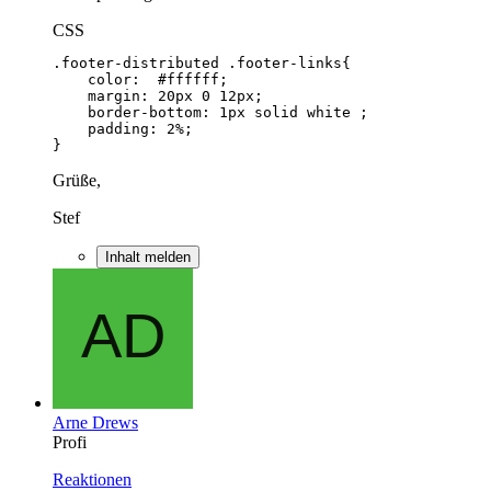
CSS
}
Grüße,
Stef
Inhalt melden
Arne Drews
Profi
Reaktionen