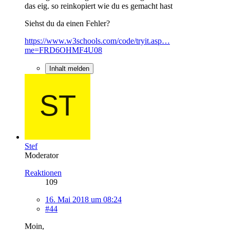
das eig. so reinkopiert wie du es gemacht hast
Siehst du da einen Fehler?
https://www.w3schools.com/code/tryit.asp…
me=FRD6OHMF4U08
Inhalt melden
Stef
Moderator
Reaktionen
109
16. Mai 2018 um 08:24
#44
Moin,