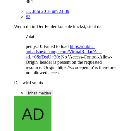
484
11. Juni 2018 um 21:39
#2
Wenn du in Der Fehler konsole kuckst, steht da
Zitat
pen.js:10 Failed to load
https://public-
api.adsbexchange.com/VirtualRadar/A…
stL=0&fDstU=30:
No 'Access-Control-Allow-
Origin' header is present on the requested
resource. Origin 'https://s.codepen.io' is therefore
not allowed access.
Das wird so nix.
Inhalt melden