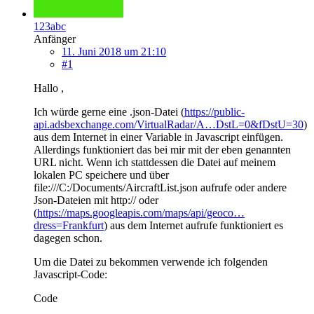
123abc
Anfänger
11. Juni 2018 um 21:10
#1
Hallo ,
Ich würde gerne eine .json-Datei (
https://public-
api.adsbexchange.com/VirtualRadar/A…DstL=0&fDstU=30
)
aus dem Internet in einer Variable in Javascript einfügen.
Allerdings funktioniert das bei mir mit der eben genannten
URL nicht. Wenn ich stattdessen die Datei auf meinem
lokalen PC speichere und über
file:///C:/Documents/AircraftList.json aufrufe oder andere
Json-Dateien mit http:// oder
(
https://maps.googleapis.com/maps/api/geoco…
dress=Frankfurt
) aus dem Internet aufrufe funktioniert es
dagegen schon.
Um die Datei zu bekommen verwende ich folgenden
Javascript-Code:
Code