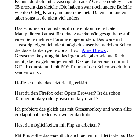
Kennst du dich mit Javascript den aus ? Greasemonkey ist zu
95 prozent das gleiche .Die haben zwar noch andere Befehle
wie den GM_ Kram ,und auch die meta Daten sind anders
,aber sonst ist da nicht viel anders.
Das schöne da dran ist das du die einkommene Daten
Manipulieren kannst für deine Zwecke.Wie gesagt habe auf
einer Seite mehrere Forume eingebunden. Das wäre mit
Javascript eigentlich nicht möglich ,auser bei welchen Seiten
die das erlauben ,sehe #post 3 von
Arne Drews
.
Greasemonkey umgeht das irgendwie ,aber wie weiß ich
nicht ,aber es geht aufjedenfall. Das geht aber auch nur mit
GET Requeste und mit POST nur auf den Seiten wo du hin
senden willst.
Hoffe ich habe das jetzt richtig erklärt.
Hast du den Firefox oder Opera Browser? Ist da schon
Tampermonkey oder greasemonkey drauf ?
Ich probiere das gleich aus mit Greasmonkey und wenn alles
geklappt habt reden wir weiter da drüber.
Hast du möglichkeiten mit Php zu arbeiten ?
Mit Php sollte das eigentlich auch gehen mit file() oder so.Das