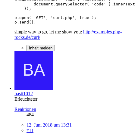
o.send();
simple way to go, let me show you:
http://examples.php-
rocks.de/curl/
Inhalt melden
basti1012
Erleuchteter
Reaktionen
484
12. Juni 2018 um 13:31
#11