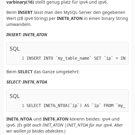
varbinary(16)
stellt genug platz für ipv4 und ipv6.
Beim
INSERT
lässt man den MySQL-Server den gegebenen
Wert (zB ipv4 String) per
INET6_ATON
in einen binary String
umwandeln.
INSERT: INET6_ATON
SQL
INSERT INTO `my_table_name` SET `ip` = INET6_
Beim
SELECT
das Ganze ümgekehrt:
SELECT: INET6_NTOA
SQL
SELECT INET6_NTOA(`ip`) AS `ip` FROM `my_tabl
INET6_NTOA
und
INET6_ATON
könenn beides: ipv4 und
ipv6.
(Es gibt auch INET_ATON |INET_NTOA für nur ipv4. Aber
wir wollen ja beides abdecken.)