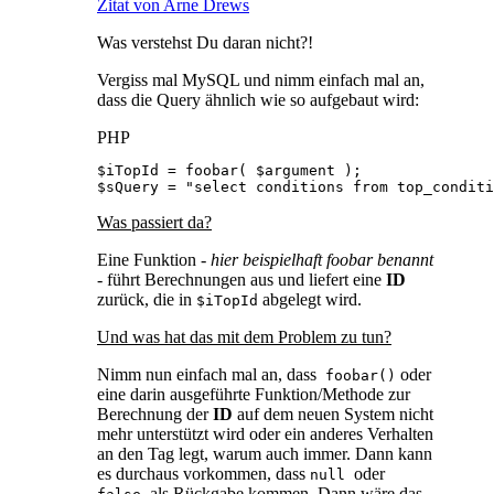
Zitat von Arne Drews
Was verstehst Du daran nicht?!
Vergiss mal MySQL und nimm einfach mal an,
dass die Query ähnlich wie so aufgebaut wird:
PHP
$sQuery = "select conditions from top_conditi
Was passiert da?
Eine Funktion
- hier beispielhaft foobar benannt
-
führt Berechnungen aus und liefert eine
ID
zurück, die in
abgelegt wird.
$iTopId
Und was hat das mit dem Problem zu tun?
Nimm nun einfach mal an, dass
oder
foobar()
eine darin ausgeführte Funktion/Methode zur
Berechnung der
ID
auf dem neuen System nicht
mehr unterstützt wird oder ein anderes Verhalten
an den Tag legt, warum auch immer. Dann kann
es durchaus vorkommen, dass
oder
null
als Rückgabe kommen. Dann wäre das