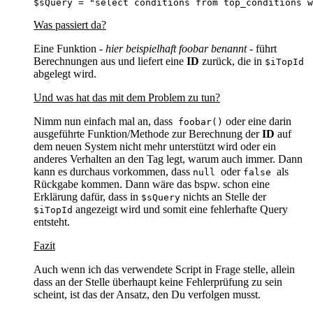
$sQuery = "select conditions from top_conditions w
Was passiert da?
Eine Funktion
- hier beispielhaft foobar benannt -
führt
Berechnungen aus und liefert eine
ID
zurück, die in
$iTopId
abgelegt wird.
Und was hat das mit dem Problem zu tun?
Nimm nun einfach mal an, dass
oder eine darin
foobar()
ausgeführte Funktion/Methode zur Berechnung der
ID
auf
dem neuen System nicht mehr unterstützt wird oder ein
anderes Verhalten an den Tag legt, warum auch immer. Dann
kann es durchaus vorkommen, dass
oder
als
null
false
Rückgabe kommen. Dann wäre das bspw. schon eine
Erklärung dafür, dass in
nichts an Stelle der
$sQuery
angezeigt wird und somit eine fehlerhafte Query
$iTopId
entsteht.
Fazit
Auch wenn ich das verwendete Script in Frage stelle, allein
dass an der Stelle überhaupt keine Fehlerprüfung zu sein
scheint, ist das der Ansatz, den Du verfolgen musst.