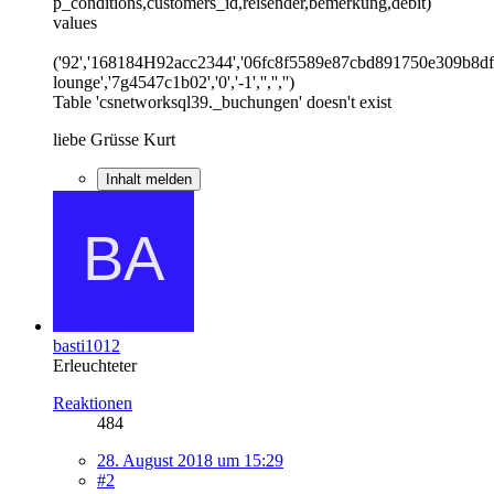
p_conditions,customers_id,reisender,bemerkung,debit)
values
('92','168184H92acc2344','06fc8f5589e87cbd891750e309b8dfcf
lounge','7g4547c1b02','0','-1','','','')
Table 'csnetworksql39._buchungen' doesn't exist
liebe Grüsse Kurt
Inhalt melden
basti1012
Erleuchteter
Reaktionen
484
28. August 2018 um 15:29
#2