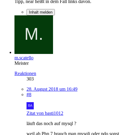
Tipp, near heißt in dem Fall links davon.
Inhalt melden
m.scatello
Meister
Reaktionen
303
28. August 2018 um 16:49
#8
Zitat von basti1012
läuft das noch auf mysql ?
weil ab Php 7 brauch man mysqli oder pdo sonst