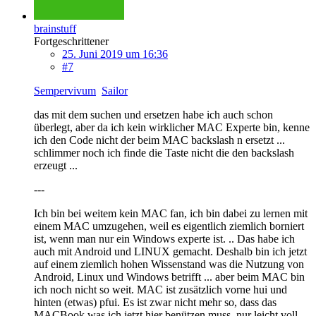
brainstuff
Fortgeschrittener
25. Juni 2019 um 16:36
#7
Sempervivum
Sailor
das mit dem suchen und ersetzen habe ich auch schon
überlegt, aber da ich kein wirklicher MAC Experte bin, kenne
ich den Code nicht der beim MAC backslash n ersetzt ...
schlimmer noch ich finde die Taste nicht die den backslash
erzeugt ...
---
Ich bin bei weitem kein MAC fan, ich bin dabei zu lernen mit
einem MAC umzugehen, weil es eigentlich ziemlich borniert
ist, wenn man nur ein Windows experte ist. .. Das habe ich
auch mit Android und LINUX gemacht. Deshalb bin ich jetzt
auf einem ziemlich hohen Wissenstand was die Nutzung von
Android, Linux und Windows betrifft ... aber beim MAC bin
ich noch nicht so weit. MAC ist zusätzlich vorne hui und
hinten (etwas) pfui. Es ist zwar nicht mehr so, dass das
MACBook was ich jetzt hier benützen muss, nur leicht voll