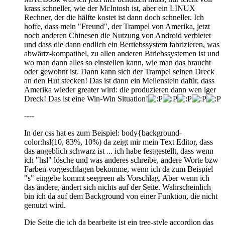
krass schneller, wie der McIntosh ist, aber ein LINUX
Rechner, der die hälfte kostet ist dann doch schneller. Ich
hoffe, dass mein "Freund", der Trampel von Amerika, jetzt
noch anderen Chinesen die Nutzung von Android verbietet
und dass die dann endlich ein Bertiebssystem fabrizieren, was
abwärtz-kompatibel, zu allen anderen Btriebssystemen ist und
wo man dann alles so einstellen kann, wie man das braucht
oder gewohnt ist. Dann kann sich der Trampel seinen Dreck
an den Hut stecken! Das ist dann ein Meilenstein dafür, dass
Amerika wieder greater wird: die produzieren dann wen iger
Dreck! Das ist eine Win-Win Situation!
----
In der css hat es zum Beispiel: body{background-
color:hsl(10, 83%, 10%) da zeigt mir mein Text Editor, dass
das angeblich schwarz ist ... ich habe festgestellt, dass wenn
ich "hsl" lösche und was anderes schreibe, andere Worte bzw
Farben vorgeschlagen bekomme, wenn ich da zum Beispiel
"s" eingebe kommt seegreen als Vorschlag. Aber wenn ich
das ändere, ändert sich nichts auf der Seite. Wahrscheinlich
bin ich da auf dem Background von einer Funktion, die nicht
genutzt wird.
Die Seite die ich da bearbeite ist ein tree-style accordion das