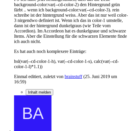
background-color:var(--cd-color-2) den Hintergrund grün
färbt .. wenn ich background-color:var(--cd-color-3). rein
schreibe ist der hintergrund weiss. Aber das ist nur weil color-
3 nirgendwo definiert ist. Wenn ich das in color-1 umstelle,
dann ist der hintergrund dunkelgraus (wie Teile vom
Accordion). Im Accordeon hat es dunkelgraue und schwarze
Items. Aber die Einstellung für die schwarzen Elemente finde
ich auch nicht.
Es hat auch noch komplexere Einträge:
hsl(var(--cd-color-1-h), var(--cd-color-1-s), calc(var(--cd-
color-1-l)*1.1))
Einmal editiert, zuletzt von
brainstuff
(
25. Juni 2019 um
16:59
)
Inhalt melden