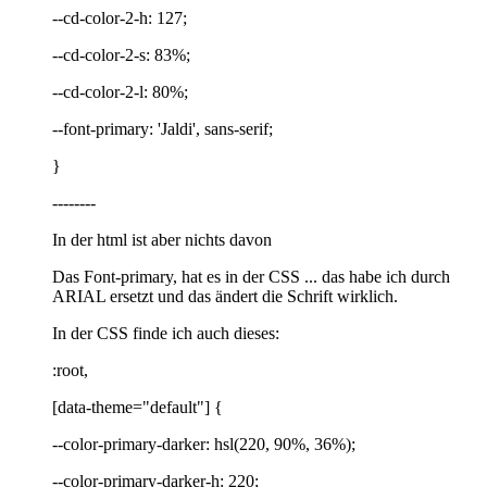
--cd-color-2-h: 127;
--cd-color-2-s: 83%;
--cd-color-2-l: 80%;
--font-primary: 'Jaldi', sans-serif;
}
--------
In der html ist aber nichts davon
Das Font-primary, hat es in der CSS ... das habe ich durch
ARIAL ersetzt und das ändert die Schrift wirklich.
In der CSS finde ich auch dieses:
:root,
[data-theme="default"] {
--color-primary-darker: hsl(220, 90%, 36%);
--color-primary-darker-h: 220;