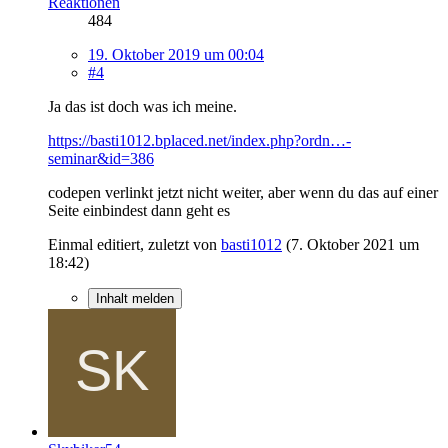
Reaktionen
484
19. Oktober 2019 um 00:04
#4
Ja das ist doch was ich meine.
https://basti1012.bplaced.net/index.php?ordn…-
seminar&id=386
codepen verlinkt jetzt nicht weiter, aber wenn du das auf einer
Seite einbindest dann geht es
Einmal editiert, zuletzt von
basti1012
(
7. Oktober 2021 um
18:42
)
Inhalt melden