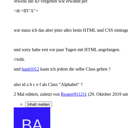
Jeweils die ID vergeben wie erwähnt per
<dt =ID"A">
wie muss ich das aber jetze alles beim HTML und CSS eintrage
und sorry habe erst vor paar Tagen mit HTML angefangen.
///edit.
und
basti1012
kann ich jedem die selbe Class geben ?
also id a b c e f als Class "Alphabet" ?
2 Mal editiert, zuletzt von
Reaper911211
(
29. Oktober 2019 um
Inhalt melden