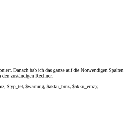
ioniert. Danach hab ich das ganze auf die Notwendigen Spalten
an den zuständigen Rechner.
typ_bmz, $typ_tel, $wartung, $akku_bmz, $akku_emz);