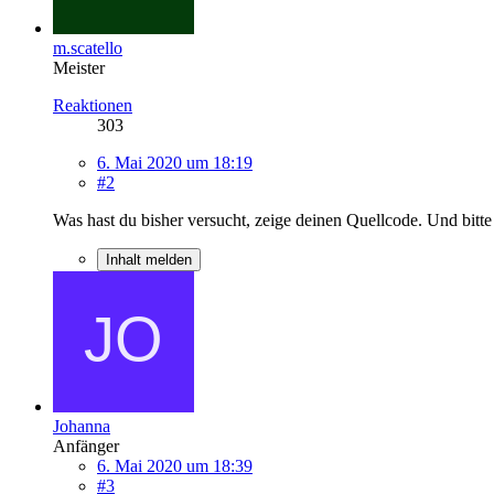
m.scatello
Meister
Reaktionen
303
6. Mai 2020 um 18:19
#2
Was hast du bisher versucht, zeige deinen Quellcode. Und bit
Inhalt melden
Johanna
Anfänger
6. Mai 2020 um 18:39
#3