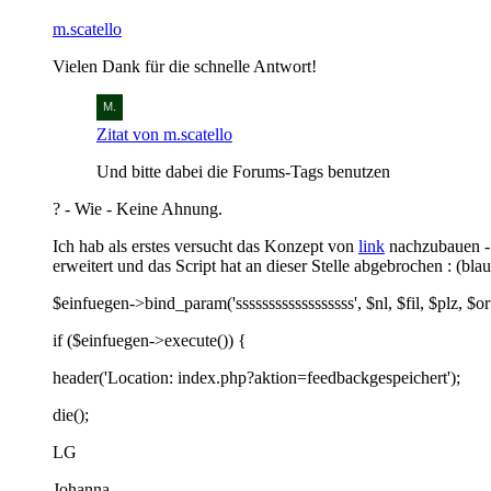
m.scatello
Vielen Dank für die schnelle Antwort!
Zitat von m.scatello
Und bitte dabei die Forums-Tags benutzen
? - Wie - Keine Ahnung.
Ich hab als erstes versucht das Konzept von
link
nachzubauen - 
erweitert und das Script hat an dieser Stelle abgebrochen : (b
$einfuegen->bind_param('ssssssssssssssssss', $nl, $fil, $plz, $o
if ($einfuegen->execute()) {
header('Location: index.php?aktion=feedbackgespeichert');
die();
LG
Johanna