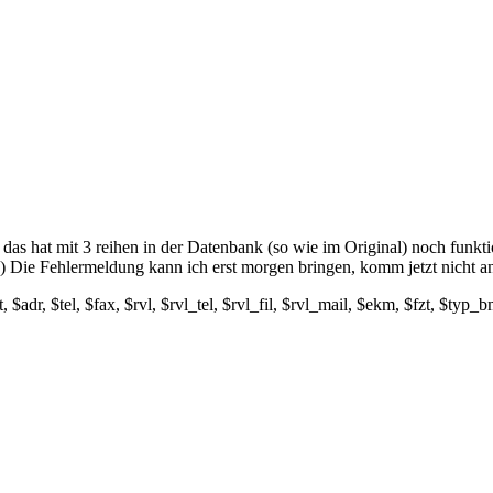
das hat mit 3 reihen in der Datenbank (so wie im Original) noch funkt
lau) Die Fehlermeldung kann ich erst morgen bringen, komm jetzt nicht 
rt, $adr, $tel, $fax, $rvl, $rvl_tel, $rvl_fil, $rvl_mail, $ekm, $fzt, $