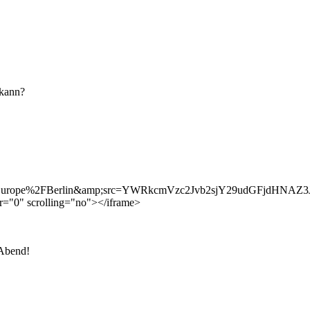
 kann?
tz=Europe%2FBerlin&amp;src=YWRkcmVzc2Jvb2sjY29udGFjdHNA
r="0" scrolling="no"></iframe>
 Abend!