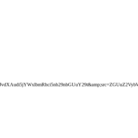
Z3JvdXAudi5jYWxlbmRhci5nb29nbGUuY29t&amp;src=ZGUuZ2VybW