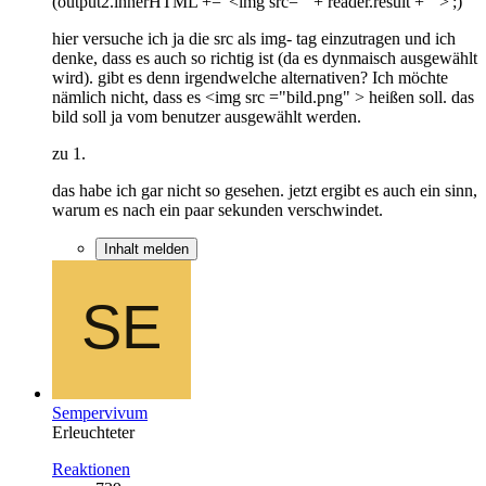
(output2.innerHTML += '<img src="' + reader.result + '">';)
hier versuche ich ja die src als img- tag einzutragen und ich
denke, dass es auch so richtig ist (da es dynmaisch ausgewählt
wird). gibt es denn irgendwelche alternativen? Ich möchte
nämlich nicht, dass es <img src ="bild.png" > heißen soll. das
bild soll ja vom benutzer ausgewählt werden.
zu 1.
das habe ich gar nicht so gesehen. jetzt ergibt es auch ein sinn,
warum es nach ein paar sekunden verschwindet.
Inhalt melden
Sempervivum
Erleuchteter
Reaktionen