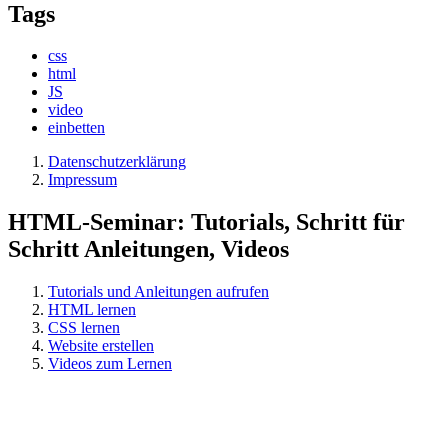
Tags
css
html
JS
video
einbetten
Datenschutzerklärung
Impressum
HTML-Seminar: Tutorials, Schritt für
Schritt Anleitungen, Videos
Tutorials und Anleitungen aufrufen
HTML lernen
CSS lernen
Website erstellen
Videos zum Lernen