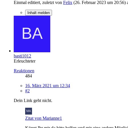
Einmal editiert, zuletzt von
Felix
(
26. Februar 2023 um 20:56
)
Inhalt melden
basti1012
Erleuchteter
Reaktionen
484
16. März 2021 um 12:34
#2
Dein Link geht nicht.
Zitat von Marianne1
Könnt Ihr mir da bitte helfen und mir eine andere Mögli