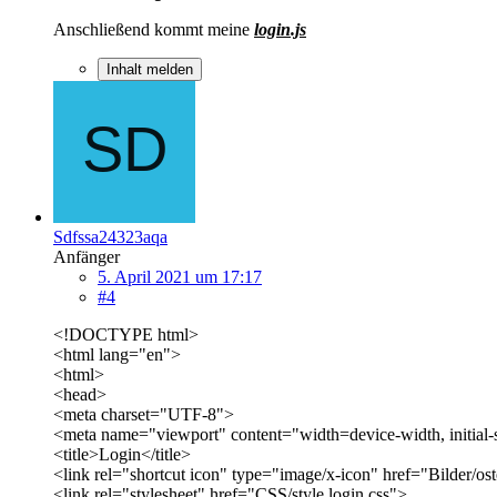
Anschließend kommt meine
login.js
Inhalt melden
Sdfssa24323aqa
Anfänger
5. April 2021 um 17:17
#4
<!DOCTYPE html>
<html lang="en">
<html>
<head>
<meta charset="UTF-8">
<meta name="viewport" content="width=device-width, initial-
<title>Login</title>
<link rel="shortcut icon" type="image/x-icon" href="Bilder/ost
<link rel="stylesheet" href="CSS/style login.css">