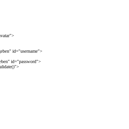
avatar">
geben" id="username">
geben" id="password">
lidate()">