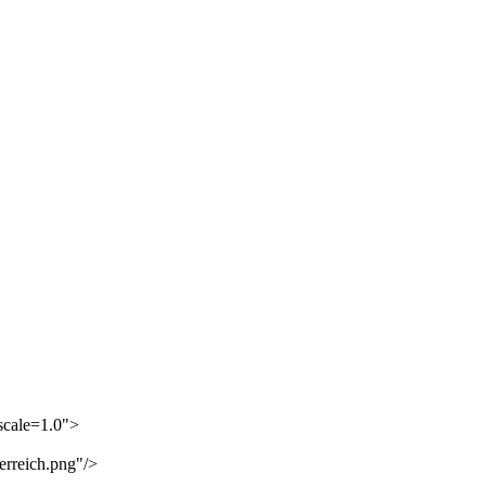
scale=1.0">
erreich.png"/>