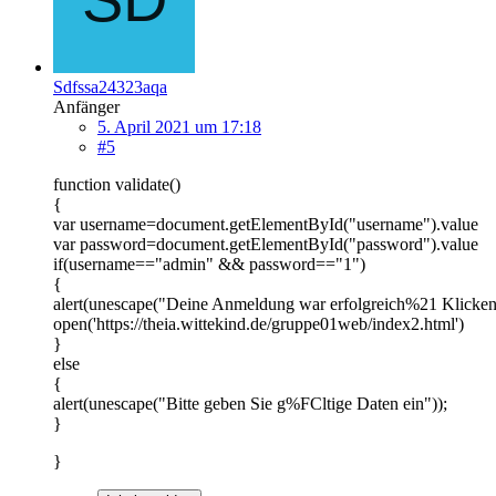
Sdfssa24323aqa
Anfänger
5. April 2021 um 17:18
#5
function validate()
{
var username=document.getElementById("username").value
var password=document.getElementById("password").value
if(username=="admin" && password=="1")
{
alert(unescape("Deine Anmeldung war erfolgreich%21 Klicken
open('https://theia.wittekind.de/gruppe01web/index2.html')
}
else
{
alert(unescape("Bitte geben Sie g%FCltige Daten ein"));
}
}