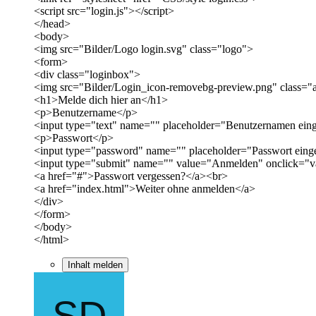
<script src="login.js"></script>
</head>
<body>
<img src="Bilder/Logo login.svg" class="logo">
<form>
<div class="loginbox">
<img src="Bilder/Login_icon-removebg-preview.png" class="
<h1>Melde dich hier an</h1>
<p>Benutzername</p>
<input type="text" name="" placeholder="Benutzernamen ein
<p>Passwort</p>
<input type="password" name="" placeholder="Passwort ein
<input type="submit" name="" value="Anmelden" onclick="va
<a href="#">Passwort vergessen?</a><br>
<a href="index.html">Weiter ohne anmelden</a>
</div>
</form>
</body>
</html>
Inhalt melden