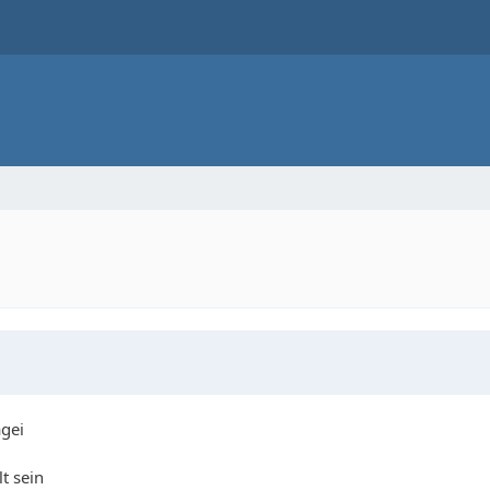
agei
t sein